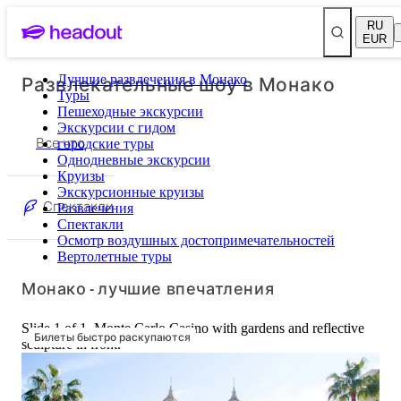
RU
EUR
Развлекательные шоу в Монако
Лучшие развлечения в Монако
Туры
Пешеходные экскурсии
Экскурсии с гидом
Все что
городские туры
Однодневные экскурсии
Круизы
Экскурсионные круизы
Спектакли
Развлечения
Спектакли
Осмотр воздушных достопримечательностей
Вертолетные туры
Монако - лучшие впечатления
Slide 1 of 1, Monte Carlo Casino with gardens and reflective
Билеты быстро раскупаются
sculpture in front.