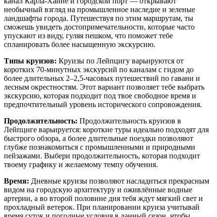
канал Карла-Хайне и городской порт — открывают
необычный взгляд на промышленное наследие и зеленые
ландшафты города. Путешествуя по этим маршрутам, ты
сможешь увидеть достопримечательности, которые часто
упускают из виду, гуляя пешком, что поможет тебе
спланировать более насыщенную экскурсию.
Типы круизов:
Круизы по Лейпцигу варьируются от
коротких 70-минутных экскурсий по каналам с гидом до
более длительных 2–2,5-часовых путешествий по гавани и
лесным окрестностям. Этот вариант позволяет тебе выбрать
экскурсию, которая подходит под твое свободное время и
предпочтительный уровень исторического сопровождения.
Продолжительность:
Продолжительность круизов в
Лейпциге варьируется: короткие туры идеально подходят для
быстрого обзора, а более длительные поездки позволяют
глубже познакомиться с промышленными и природными
пейзажами. Выбери продолжительность, которая подходит
твоему графику и желаемому темпу обучения.
Время:
Дневные круизы позволяют насладиться прекрасным
видом на городскую архитектуру и оживлённые водные
артерии, а во второй половине дня тебя ждут мягкий свет и
прохладный ветерок. При планировании круиза учитывай
время суток и погодные условия в данный сезон, чтобы