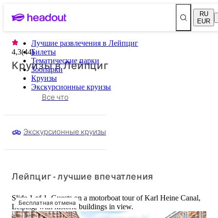
RU
EUR
Лучшие развлечения в Лейпциг
4,3
(
44
Билеты
)
Тематические парки
Круизы в Лейпциг
Зоопарки
Круизы
Экскурсионные круизы
Все что
Экскурсионные круизы
Лейпциг - лучшие впечатления
Slide 1 of 1, Guests on a motorboat tour of Karl Heine Canal,
Бесплатная отмена
Leipzig, with historic buildings in view.