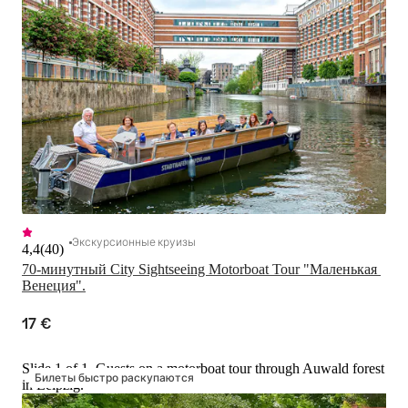
Экскурсионные круизы
4,4
(
40
)
70-минутный City Sightseeing Motorboat Tour "Маленькая 
Венеция".
17 €
Slide 1 of 1, Guests on a motorboat tour through Auwald forest
Билеты быстро раскупаются
in Leipzig.