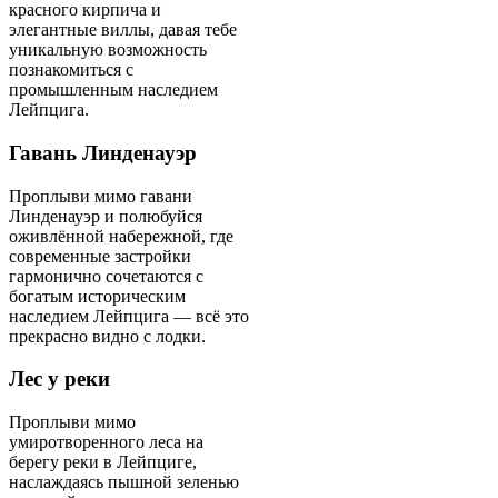
красного кирпича и
элегантные виллы, давая тебе
уникальную возможность
познакомиться с
промышленным наследием
Лейпцига.
Гавань Линденауэр
Проплыви мимо гавани
Линденауэр и полюбуйся
оживлённой набережной, где
современные застройки
гармонично сочетаются с
богатым историческим
наследием Лейпцига — всё это
прекрасно видно с лодки.
Лес у реки
Проплыви мимо
умиротворенного леса на
берегу реки в Лейпциге,
наслаждаясь пышной зеленью