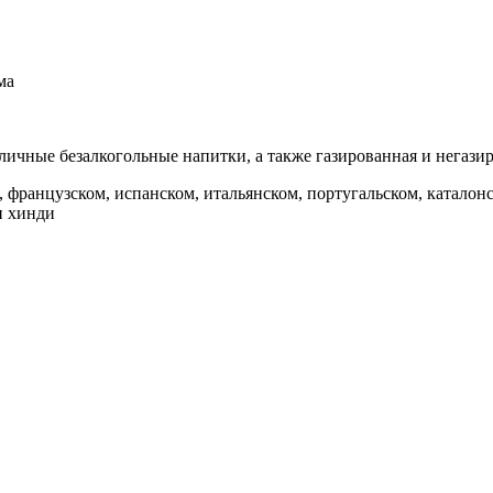
ма
азличные безалкогольные напитки, а также газированная и негази
 французском, испанском, итальянском, португальском, каталонс
и хинди