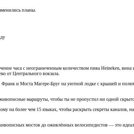
изменились планы.
иду
ение часа с неограниченным количеством пива Heineken, вина 
еко от Центрального вокзала.
Франк и Моста Магере-Бруг на уютной лодке с крышей и полю
живописные маршруты, чтобы ты не пропустил ни одной скрыт
му на более чем 15 языках, чтобы раскрыть секреты каналов, н
живописных мостов до оживлённых велосипедистов — это идеал