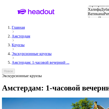
Поиск
мероприятий
Халифа
Дуб
Ватикана
Ри
башня
Пари
городов
Главная
Амстердам
Круизы
Экскурсионные круизы
Амстердам: 1-часовой вечерний ...
Новое
Экскурсионные круизы
Амстердам: 1-часовой вечерн