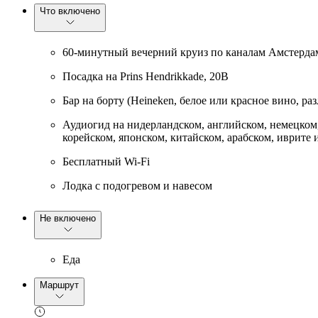
Что включено
60-минутный вечерний круиз по каналам Амстерда
Посадка на Prins Hendrikkade, 20B
Бар на борту (Heineken, белое или красное вино, р
Аудиогид на нидерландском, английском, немецком,
корейском, японском, китайском, арабском, иврите 
Бесплатный Wi-Fi
Лодка с подогревом и навесом
Не включено
Еда
Маршрут