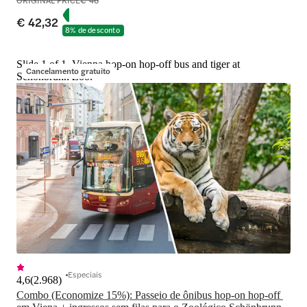
€ 42,32
8% de desconto
Slide 1 of 1, Vienna hop-on hop-off bus and tiger at
Cancelamento gratuito
Schönbrunn Zoo.
Especiais
4,6
(
2.968
)
Combo (Economize 15%): Passeio de ônibus hop-on hop-off 