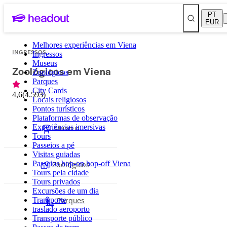
PT
EUR
Melhores experiências em Viena
INGRESSOS
Ingressos
Museus
Zoológicos em Viena
Zoológicos
Parques
City Cards
4,6
(
4.593
)
Locais religiosos
Pontos turísticos
Plataformas de observação
Experiências imersivas
Museus
Tours
Passeios a pé
Visitas guiadas
Zoológicos
Passeios hop-on hop-off Viena
Tours pela cidade
Tours privados
Excursões de um dia
Parques
Transporte
traslado aeroporto
Transporte público