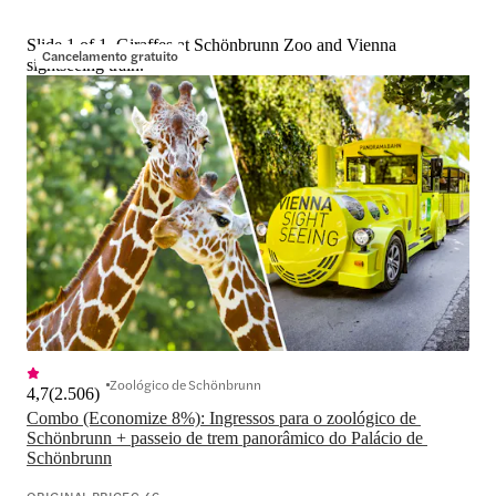
Slide 1 of 1, Giraffes at Schönbrunn Zoo and Vienna
Cancelamento gratuito
sightseeing train.
Zoológico de Schönbrunn
4,7
(
2.506
)
Combo (Economize 8%): Ingressos para o zoológico de 
Schönbrunn + passeio de trem panorâmico do Palácio de 
Schönbrunn
ORIGINAL PRICE
€ 46