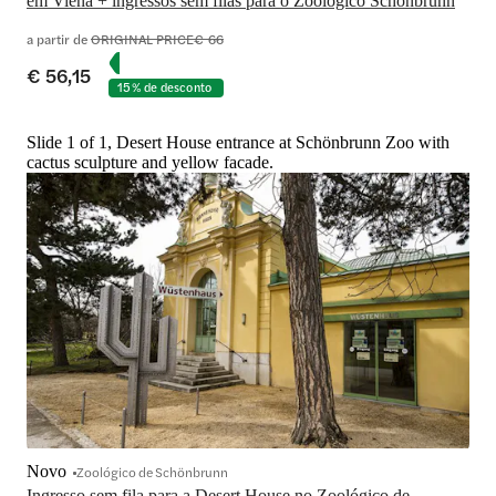
em Viena + ingressos sem filas para o Zoológico Schönbrunn
a partir de
ORIGINAL PRICE
€ 66
€ 56,15
15% de desconto
Slide 1 of 1, Desert House entrance at Schönbrunn Zoo with
cactus sculpture and yellow facade.
Novo
Zoológico de Schönbrunn
Ingresso sem fila para a Desert House no Zoológico de 