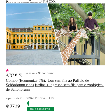
people feeding giraffes at a zoo.
Palácio de Schönbrunn
4,7
(
3.815
)
Combo (Economize 5%):  tour sem fila ao Palácio de 
Schönbrunn e aos jardins + ingresso sem fila para o zoológico 
de Schönbrunn
a partir de
ORIGINAL PRICE
€ 81,25
€ 77,19
5% de desconto