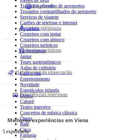
Passes de trem
City Cards
Traslados privados de aeroportos
Traslados compartilhados do aeroporto
Serviços de viagem
Cartões de telefone e internet
Locais religiosos
Cruzeiros
Cruzeiros com jantar
Cruzeiros com almoço
Cruzeiros turísticos
Pontos turísticos
Gastronomia
Jantar
Tours gastronômicos
Aulas de culinária
Plataformas de observação
Café e chá
Entretenimento
Novidade
Espetáculos infantis
Experiências imersivas
Dança
Cabaré
Teatro imersivo
Concertos de música clássica
Ópera
Melhores experiências em Viena
Balé
Circo
5 experiência
Fantasia