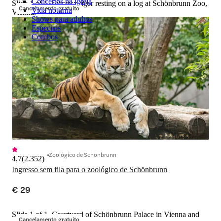
Concertos na igreja
Slide 1 of 1, Siberian tiger resting on a log at Schönbrunn Zoo,
Cancelamento gratuito
Vida noturna
Vienna.
Shows para adultos
Especiais
Combos
Zoológico de Schönbrunn
4,7
(
2.352
)
Ingresso sem fila para o zoológico de Schönbrunn
€ 29
Slide 1 of 1, Courtyard of Schönbrunn Palace in Vienna and
Cancelamento gratuito