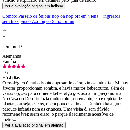
atração é explicado em detalhes pelo guia de áudio.
Ver a avaliação original em italiano
Combo: Passeio de ônibus hop-on hop-off em Viena + ingressos
sem filas para o Zoológico Schönbrunn
H
Hartmut D
Alemanha
Família
5
/5
Há 4 dias
O zoológico é muito bonito; apesar do calor, vimos animais... Muitas
árvores proporcionam sombra, e havia muitos bebedouros, além de
várias opções para comer e beber algo gostoso a um preço normal.
Na Casa do Deserto fazia muito calor; no entanto, ela é repleta de
plantas, ou seja, cactos, e tem poucos animais. Também há alguns
parques infantis para as crianças. Uma visita é, sem dúvida,
recomendável; além disso, o parque é facilmente acessível de
metrô.....
Ver a avaliação original em alemão