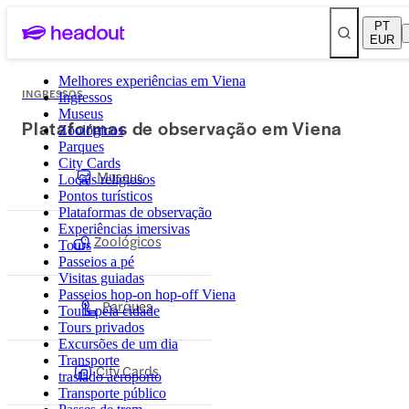
PT
EUR
Melhores experiências em Viena
INGRESSOS
Ingressos
Museus
Plataformas de observação em Viena
Zoológicos
Parques
City Cards
Museus
Locais religiosos
Pontos turísticos
Plataformas de observação
Experiências imersivas
Zoológicos
Tours
Passeios a pé
Visitas guiadas
Passeios hop-on hop-off Viena
Parques
Tours pela cidade
Tours privados
Excursões de um dia
Transporte
City Cards
traslado aeroporto
Transporte público