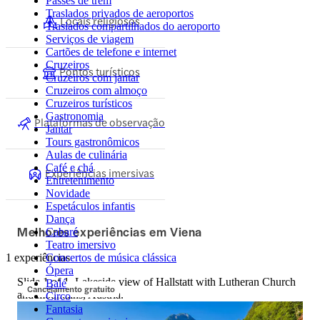
Passes de trem
Traslados privados de aeroportos
Locais religiosos
Traslados compartilhados do aeroporto
Serviços de viagem
Cartões de telefone e internet
Cruzeiros
Pontos turísticos
Cruzeiros com jantar
Cruzeiros com almoço
Cruzeiros turísticos
Gastronomia
Plataformas de observação
Jantar
Tours gastronômicos
Aulas de culinária
Café e chá
Experiências imersivas
Entretenimento
Novidade
Espetáculos infantis
Dança
Melhores experiências em Viena
Cabaré
Teatro imersivo
1 experiências
Concertos de música clássica
Ópera
Slide 1 of 1, Lakeside view of Hallstatt with Lutheran Church
Balé
Cancelamento gratuito
and mountains, Austria.
Circo
Fantasia