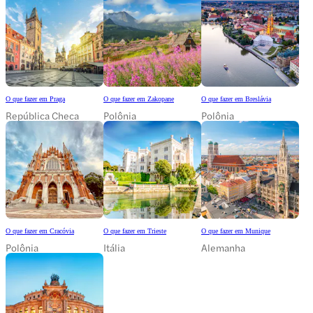
O que fazer em Praga
O que fazer em Zakopane
O que fazer em Breslávia
República Checa
Polônia
Polônia
O que fazer em Cracóvia
O que fazer em Trieste
O que fazer em Munique
Polônia
Itália
Alemanha