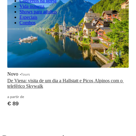
Concertos na igreja
Vida noturna
Shows para adultos
Especiais
Combos
Novo
Tours
De Viena: visita de um dia a Hallstatt e Picos Alpinos com o 
teleférico Skywalk
a partir de
€ 89