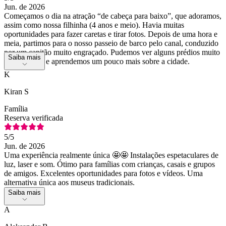
Jun. de 2026
Começamos o dia na atração “de cabeça para baixo”, que adoramos,
assim como nossa filhinha (4 anos e meio). Havia muitas
oportunidades para fazer caretas e tirar fotos. Depois de uma hora e
meia, partimos para o nosso passeio de barco pelo canal, conduzido
por um capitão muito engraçado. Pudemos ver alguns prédios muito
Saiba mais
interessantes e aprendemos um pouco mais sobre a cidade.
K
Kiran S
Família
Reserva verificada
5
/5
Jun. de 2026
Uma experiência realmente única 🤩🤩 Instalações espetaculares de
luz, laser e som. Ótimo para famílias com crianças, casais e grupos
de amigos. Excelentes oportunidades para fotos e vídeos. Uma
alternativa única aos museus tradicionais.
Saiba mais
A