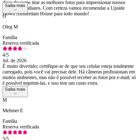
dicas de como tirar as melhores fotos para impressionar nossos
Saiba mais
amigos e familiares. Com certeza vamos recomendar a Upside
Down Amsterdam House para todo mundo!
O
Oleg M
Família
Reserva verificada
4
/5
Jul. de 2026
É muito divertido; certifique-se de que seu celular esteja totalmente
carregado, pois você vai precisar dele. Há câmeras profissionais em
muitos ambientes, mas não é possível receber as fotos por e-mail; só
é possível imprimi-las, e isso tem um custo extra.
Saiba mais
M
Mehmet E
Família
Reserva verificada
5
/5