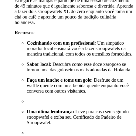
Arregace as mangas e participe de uma sessão de cozimento
de 45 minutos que é igualmente saborosa e divertida. Aprenda
a fazer dois stroopwafels XL do zero enquanto você toma um
chá ou café e aprende um pouco da tradição culinária
holandesa.
Recursos
:
Cozinhando com um profissional:
Um simpático
morador local ensinará você a fazer stroopwafels da
maneira tradicional, com todos os utensílios fornecidos.
Sabor local:
Descubra como esse doce xaroposo se
tornou uma das guloseimas mais adoradas da Holanda.
Faça um lanche e tome um gole:
Desfrute de um
waffle quente com uma bebida quente enquanto você
conversa com outros visitantes.
Uma ótima lembrança:
Leve para casa seu segundo
stroopwafel e exiba seu Certificado de Padeiro de
Stroopwafel.