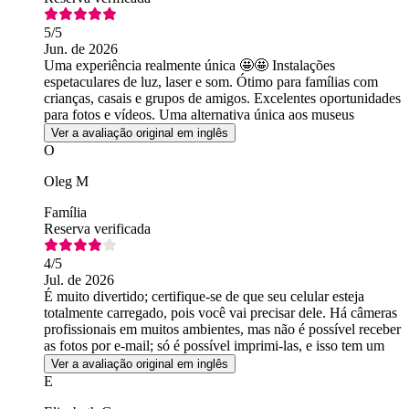
5
/5
Jun. de 2026
Uma experiência realmente única 🤩🤩 Instalações
espetaculares de luz, laser e som. Ótimo para famílias com
crianças, casais e grupos de amigos. Excelentes oportunidades
para fotos e vídeos. Uma alternativa única aos museus
tradicionais.
Ver a avaliação original em inglês
O
Oleg M
Família
Reserva verificada
4
/5
Jul. de 2026
É muito divertido; certifique-se de que seu celular esteja
totalmente carregado, pois você vai precisar dele. Há câmeras
profissionais em muitos ambientes, mas não é possível receber
as fotos por e-mail; só é possível imprimi-las, e isso tem um
custo extra.
Ver a avaliação original em inglês
E