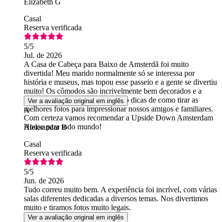
Elizabeth G
Casal
Reserva verificada
5
/5
Jul. de 2026
A Casa de Cabeça para Baixo de Amsterdã foi muito
divertida! Meu marido normalmente só se interessa por
história e museus, mas topou esse passeio e a gente se divertiu
muito! Os cômodos são incrivelmente bem decorados e a
equipe foi super prestativa, dando dicas de como tirar as
Ver a avaliação original em inglês
melhores fotos para impressionar nossos amigos e familiares.
A
Com certeza vamos recomendar a Upside Down Amsterdam
House para todo mundo!
Aleksandar B
Casal
Reserva verificada
5
/5
Jun. de 2026
Tudo correu muito bem. A experiência foi incrível, com várias
salas diferentes dedicadas a diversos temas. Nos divertimos
muito e tiramos fotos muito legais.
Ver a avaliação original em inglês