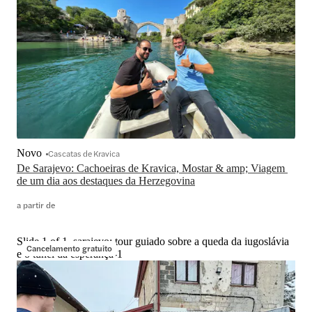
Novo
Cascatas de Kravica
De Sarajevo: Cachoeiras de Kravica, Mostar & amp; Viagem 
de um dia aos destaques da Herzegovina
a partir de
Slide 1 of 1, sarajevo: tour guiado sobre a queda da iugoslávia
Cancelamento gratuito
e o túnel da esperança-1