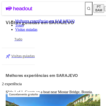
PT
BAM
Visitas guiadas em SARAJEVO
Melhores experiências em SARAJEVO
Tours
Visitas guiadas
Tudo
Visitas guiadas
Melhores experiências em SARAJEVO
2 experiência
Slide 1 of 1, Guests on a boat near Mostar Bridge, Bosnia.
Cancelamento gratuito