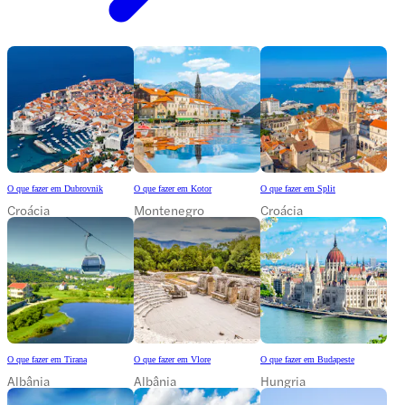
O que fazer em Dubrovnik
O que fazer em Kotor
O que fazer em Split
Croácia
Montenegro
Croácia
O que fazer em Tirana
O que fazer em Vlore
O que fazer em Budapeste
Albânia
Albânia
Hungria