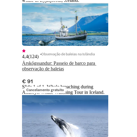
whale in Eyjafjörður, Iceland.
Observação de baleias na Islândia
4,4
(
124
)
Árskógssandur: Passeio de barco para 
observação de baleias
€ 91
Slide 1 of 1, Whale breaching during
Cancelamento gratuito
Akureyri Whale Watching Tour in Iceland.