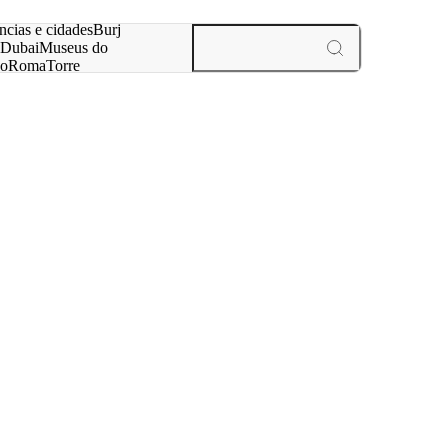
ar
ncias e cidades
Burj
Dubai
Museus do
no
Roma
Torre
aris
experiências e cidades