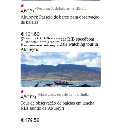
Observação de baleias na Islândia
4,6
(
17
)
Akureyri: Passeio de barco para observação 
de baleias
€ 101,60
Slide 1 of 1, Whales near RIB speedboat
Cancelamento gratuito
with tourists during whale watching tour in
Akureyri.
Observação de baleias na Islândia
4,5
(
105
)
Tour de observação de baleias em lancha 
RIB saindo de Akureyri
€ 174,59