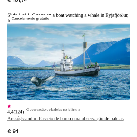
Slide 1 of 1, Guests on a boat watching a whale in Eyjafjörður,
Cancelamento gratuito
Iceland.
Observação de baleias na Islândia
4,4
(
124
)
Árskógssandur: Passeio de barco para observação de baleias
€ 91