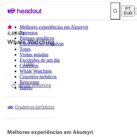
PT
EUR
Melhores experiências em Akureyri
Ingressos
4,4
(
247
)
Parques aquáticos
Whale Watching
Experiências imersivas
Tours
Visitas guiadas
Excursões de um dia
Tudo
Cruzeiros
Whale Watching
Cruzeiros turísticos
Bem-estar
Whale Watching
Banho
Cruzeiros turísticos
Melhores experiências em Akureyri