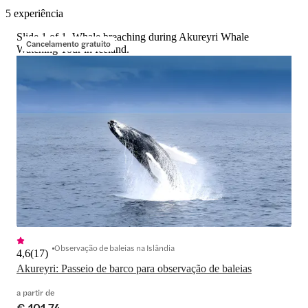
5 experiência
Slide 1 of 1, Whale breaching during Akureyri Whale
Cancelamento gratuito
Watching Tour in Iceland.
Observação de baleias na Islândia
4,6
(
17
)
Akureyri: Passeio de barco para observação de baleias
a partir de
€ 101,74