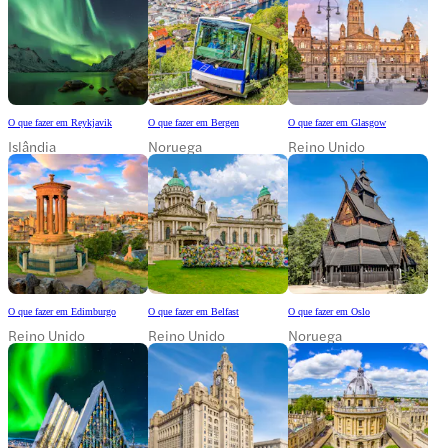
O que fazer em Reykjavik
O que fazer em Bergen
O que fazer em Glasgow
Islândia
Noruega
Reino Unido
O que fazer em Edimburgo
O que fazer em Belfast
O que fazer em Oslo
Reino Unido
Reino Unido
Noruega