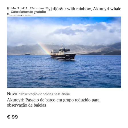
Slide 1 of 1, Boat on Eyjafjörður with rainbow, Akureyri whale
Cancelamento gratuito
watching tour.
Novo
Observação de baleias na Islândia
Akureyri: Passeio de barco em grupo reduzido para 
observação de baleias
€ 99