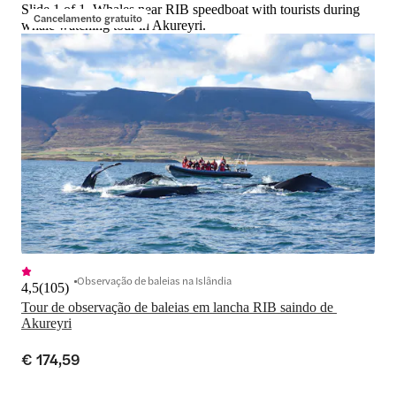
Slide 1 of 1, Whales near RIB speedboat with tourists during
Cancelamento gratuito
whale watching tour in Akureyri.
Observação de baleias na Islândia
4,5
(
105
)
Tour de observação de baleias em lancha RIB saindo de 
Akureyri
€ 174,59