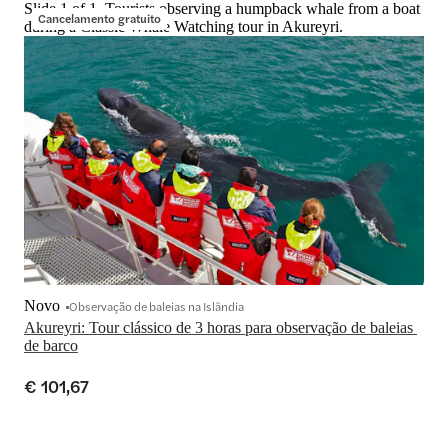
Slide 1 of 1, Tourists observing a humpback whale from a boat
Cancelamento gratuito
during a Classic Whale Watching tour in Akureyri.
Novo
Observação de baleias na Islândia
Akureyri: Tour clássico de 3 horas para observação de baleias 
de barco
€ 101,67