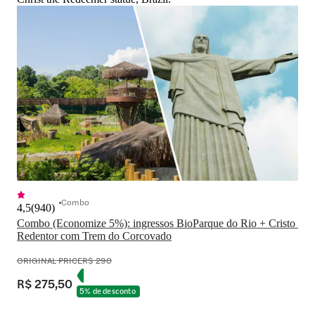
Combo
4,5
(
940
)
Combo (Economize 5%): ingressos BioParque do Rio + Cristo 
Redentor com Trem do Corcovado
ORIGINAL PRICE
R$ 290
R$ 275,50
5% de desconto