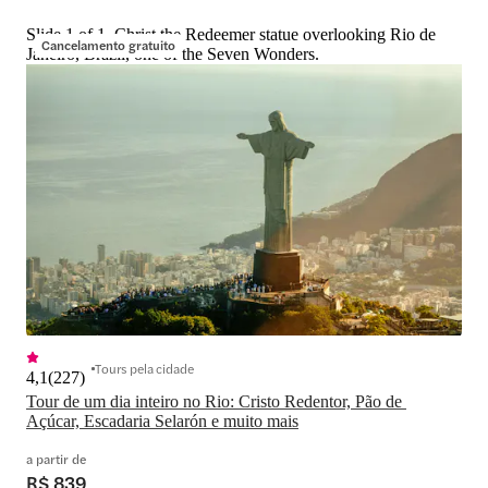
Slide 1 of 1, Christ the Redeemer statue overlooking Rio de
Cancelamento gratuito
Janeiro, Brazil, one of the Seven Wonders.
Tours pela cidade
4,1
(
227
)
Tour de um dia inteiro no Rio: Cristo Redentor, Pão de 
Açúcar, Escadaria Selarón e muito mais
a partir de
R$ 839