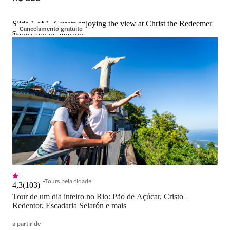
Slide 1 of 1, Guests enjoying the view at Christ the Redeemer
Cancelamento gratuito
statue, Rio de Janeiro.
Tours pela cidade
4,3
(
103
)
Tour de um dia inteiro no Rio: Pão de Açúcar, Cristo 
Redentor, Escadaria Selarón e mais
a partir de