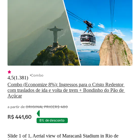
Combo
4,5
(
1.381
)
Combo (Economize 8%): Ingressos para o Cristo Redentor 
com traslados de ida e volta de trem + Bondinho do Pão de 
Açúcar
a partir de
ORIGINAL PRICE
R$ 480
R$ 441,60
8% de desconto
Slide 1 of 1, Aerial view of Maracanã Stadium in Rio de