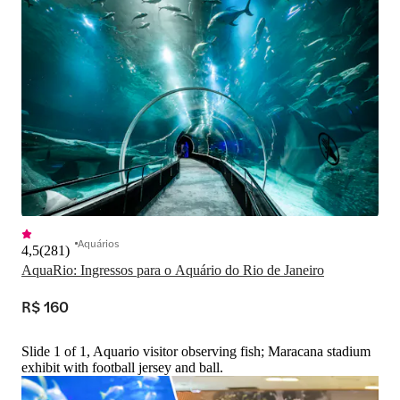
Aquários
4,5
(
281
)
AquaRio: Ingressos para o Aquário do Rio de Janeiro
R$ 160
Slide 1 of 1, Aquario visitor observing fish; Maracana stadium
exhibit with football jersey and ball.