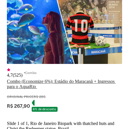
Combo
4,7
(
525
)
Combo (Economize 6%): Estádio do Maracanã + Ingressos 
para o AquaRio 
ORIGINAL PRICE
R$ 285
R$ 267,90
6% de desconto
Slide 1 of 1, Rio de Janeiro Biopark with thatched huts and
Christ the Redeemer statue, Brazil.