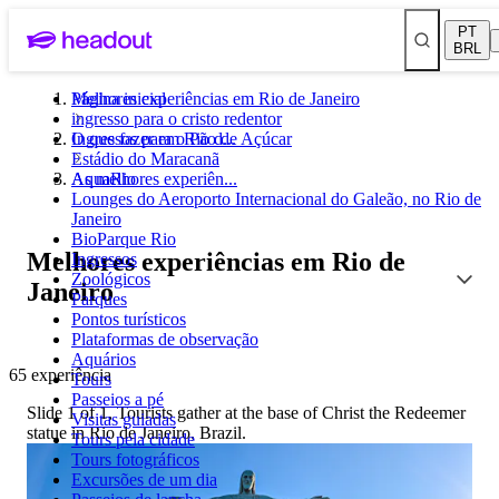
PT
BRL
Melhores experiências em Rio de Janeiro
Página inicial
ingresso para o cristo redentor
Ingressos para o Pão de Açúcar
O que fazer em Rio d...
Estádio do Maracanã
AquaRio
As melhores experiên...
Lounges do Aeroporto Internacional do Galeão, no Rio de
Janeiro
BioParque Rio
Melhores experiências em Rio de
Ingressos
Zoológicos
Janeiro
Parques
Pontos turísticos
Plataformas de observação
Aquários
65 experiência
Tours
Passeios a pé
Slide 1 of 1, Tourists gather at the base of Christ the Redeemer
Visitas guiadas
statue in Rio de Janeiro, Brazil.
Tours pela cidade
Tours fotográficos
Excursões de um dia