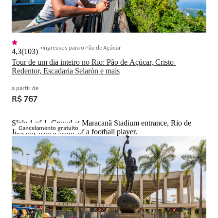
Ingressos para o Pão de Açúcar
4,3
(
103
)
Tour de um dia inteiro no Rio: Pão de Açúcar, Cristo 
Redentor, Escadaria Selarón e mais
a partir de
R$ 767
Slide 1 of 1, Crowd at Maracanã Stadium entrance, Rio de
Cancelamento gratuito
Janeiro, with a statue of a football player.