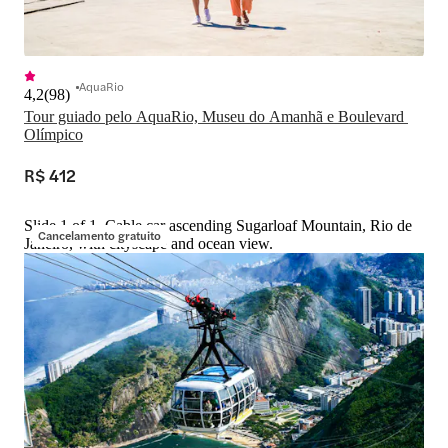
AquaRio
4,2
(
98
)
Tour guiado pelo AquaRio, Museu do Amanhã e Boulevard 
Olímpico
R$ 412
Slide 1 of 1, Cable car ascending Sugarloaf Mountain, Rio de
Cancelamento gratuito
Janeiro, with cityscape and ocean view.