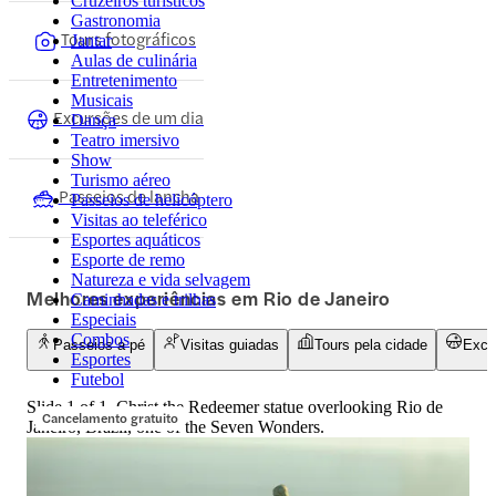
Cruzeiros turísticos
Gastronomia
Tours fotográficos
Jantar
Aulas de culinária
Entretenimento
Musicais
Excursões de um dia
Dança
Teatro imersivo
Show
Turismo aéreo
Passeios de lancha
Passeios de helicóptero
Visitas ao teleférico
Esportes aquáticos
Esporte de remo
Natureza e vida selvagem
Melhores experiências em Rio de Janeiro
Caminhadas e trilhas
Especiais
Combos
Passeios a pé
Visitas guiadas
Tours pela cidade
Excu
Esportes
Futebol
Slide 1 of 1, Christ the Redeemer statue overlooking Rio de
Cancelamento gratuito
Janeiro, Brazil, one of the Seven Wonders.