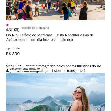
Estádio do Maracanã
4,3
(
105
)
Do Rio: Estádio do Maracanã, Cristo Redentor e Pão de 
Açúcar: tour de um dia inteiro com almoço
a partir de
R$ 339
Slide 1 of 1, passeio fotográfico pelos pontos turísticos do rio
Cancelamento gratuito
de janeiro com fotógrafo profissional e transporte-1