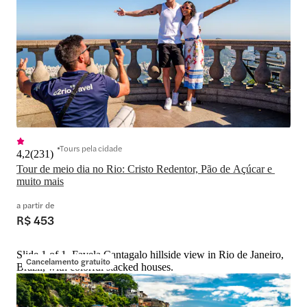
Tours pela cidade
4,2
(
231
)
Tour de meio dia no Rio: Cristo Redentor, Pão de Açúcar e 
muito mais
a partir de
R$ 453
Slide 1 of 1, Favela Cantagalo hillside view in Rio de Janeiro,
Cancelamento gratuito
Brazil, with colorful stacked houses.