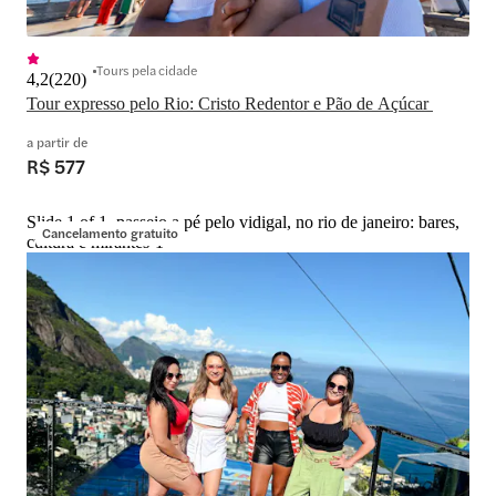
Tours pela cidade
4,2
(
220
)
Tour expresso pelo Rio: Cristo Redentor e Pão de Açúcar 
a partir de
R$ 577
Slide 1 of 1, passeio a pé pelo vidigal, no rio de janeiro: bares,
Cancelamento gratuito
cultura e mirantes-1