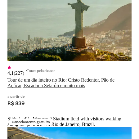
Tours pela cidade
4,1
(
227
)
Tour de um dia inteiro no Rio: Cristo Redentor, Pão de 
Açúcar, Escadaria Selarón e muito mais
a partir de
R$ 839
Slide 1 of 1, Maracanã Stadium field with visitors walking
Cancelamento gratuito
along the perimeter in Rio de Janeiro, Brazil.