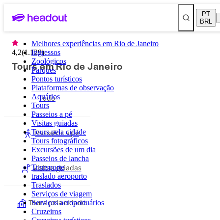
PT
BRL
Melhores experiências em Rio de Janeiro
4,2
(
1.129
Ingressos
)
Zoológicos
Tours em Rio de Janeiro
Parques
Pontos turísticos
Plataformas de observação
Aquários
Tudo
Tours
Passeios a pé
Visitas guiadas
Passeios a pé
Tours pela cidade
Tours fotográficos
Excursões de um dia
Passeios de lancha
Visitas guiadas
Transporte
traslado aeroporto
Traslados
Serviços de viagem
Tours pela cidade
Serviços aeroportuários
Cruzeiros