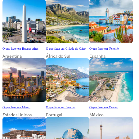
O que fazer em Buenos Aires
O que fazer em Cidade do Cabo
O que fazer em Tenerife
Argentina
África do Sul
Espanha
O que fazer em Miami
O que fazer em Funchal
O que fazer em Cancún
Estados Unidos
Portugal
México