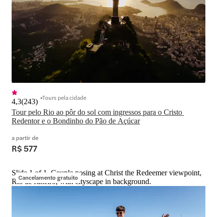
Tours pela cidade
4,3
(
243
)
Tour pelo Rio ao pôr do sol com ingressos para o Cristo 
a partir de
R$ 577
Slide 1 of 1, Couple posing at Christ the Redeemer viewpoint,
Cancelamento gratuito
Rio de Janeiro, with cityscape in background.