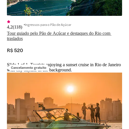
Ingressos para o Pão de Açúcar
4,2
(
118
)
Tour guiado pelo Pão de Açúcar e destaques do Rio com 
traslados
R$ 520
Slide 1 of 1, Tourists enjoying a sunset cruise in Rio de Janeiro
Cancelamento gratuito
with city skyline in the background.