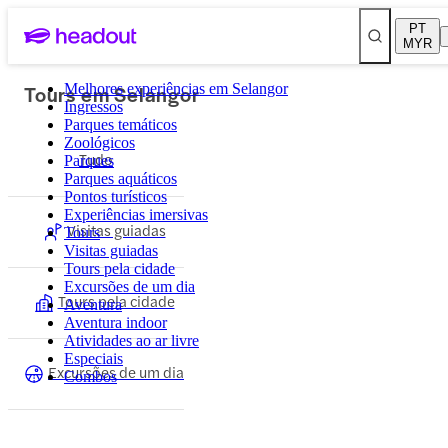
PT
MYR
Tours em Selangor
Melhores experiências em Selangor
Ingressos
Parques temáticos
Zoológicos
Tudo
Parques
Parques aquáticos
Pontos turísticos
Experiências imersivas
Visitas guiadas
Tours
Visitas guiadas
Tours pela cidade
Excursões de um dia
Tours pela cidade
Aventura
Aventura indoor
Atividades ao ar livre
Especiais
Excursões de um dia
Combos