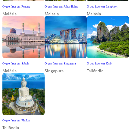
O que fazer em Penang
O que fazer em Johor Bahru
O que fazer em Langkawi
Malásia
Malásia
Malásia
O que fazer em Sabah
O que fazer em Singapura
O que fazer em Krabi
Malásia
Singapura
Tailândia
O que fazer em Phuket
Tailândia