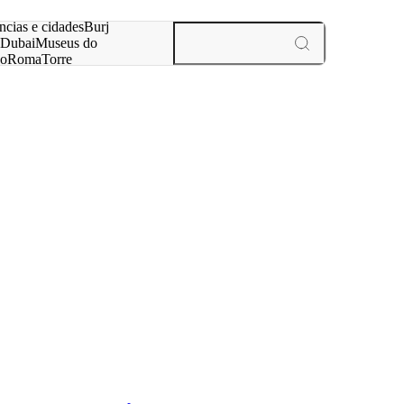
ar
ncias e cidades
Burj
Dubai
Museus do
no
Roma
Torre
aris
experiências e cidades