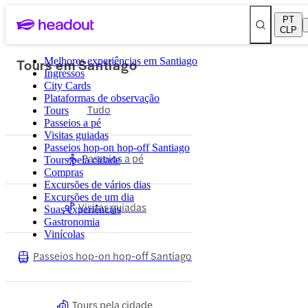
PT
CLP
Tours em Santiago
Melhores experiências em Santiago
Ingressos
City Cards
Plataformas de observação
Tudo
Tours
Passeios a pé
Visitas guiadas
Passeios hop-on hop-off Santiago
Passeios a pé
Tours pela cidade
Compras
Excursões de vários dias
Excursões de um dia
Visitas guiadas
Suas experiências
Gastronomia
Vinícolas
Passeios hop-on hop-off Santiago
Tours pela cidade