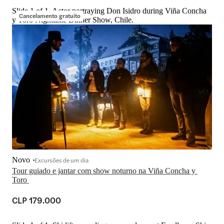
Slide 1 of 1, Actor portraying Don Isidro during Viña Concha
Cancelamento gratuito
y Toro Nighttime Dinner Show, Chile.
Novo
Excursões de um dia
Tour guiado e jantar com show noturno na Viña Concha y 
Toro 
CLP 179.000