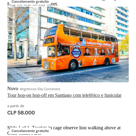
Cancelamento gratuito
Hop off tour on city street.
Novo
Ingressos Sky Costanera
a partir de
CLP 58.000
Slide 1 of 1, Tourists in cage observe lion walking above at
Cancelamento gratuito
Chile Safari Park.