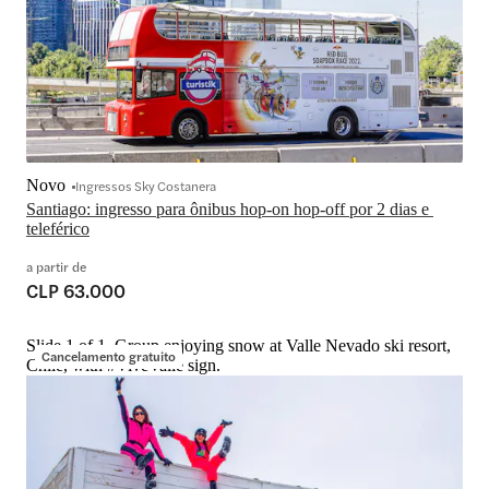
Novo
Ingressos Sky Costanera
Santiago: ingresso para ônibus hop-on hop-off por 2 dias e 
teleférico
a partir de
CLP 63.000
Slide 1 of 1, Group enjoying snow at Valle Nevado ski resort,
Cancelamento gratuito
Chile, with #ViveValle sign.