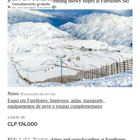
Slide 1 of 1, Ski lift ascending snowy slopes at Farellones Ski
Cancelamento gratuito
with mountain backdrop.
Novo
Excursões de um dia
Esqui em Farellones: Ingressos, aulas, transporte, 
equipamentos de neve e roupas complementares
a partir de
CLP 174.000
Slide 1 of 1, Tourists skiing and snowboarding at Farellones