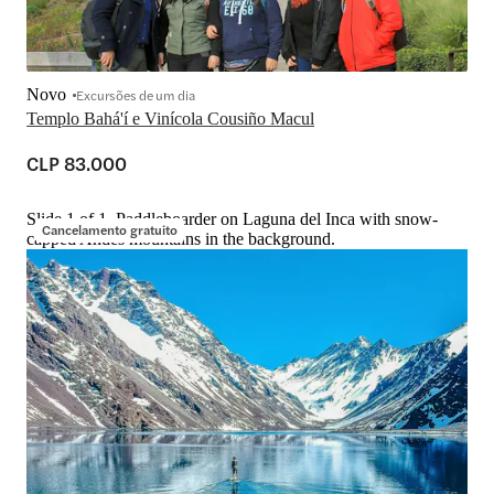
Novo
Excursões de um dia
Templo Bahá'í e Vinícola Cousiño Macul
CLP 83.000
Slide 1 of 1, Paddleboarder on Laguna del Inca with snow-
Cancelamento gratuito
capped Andes mountains in the background.