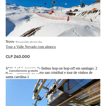
Novo
Excursões de um dia
Tour a Valle Nevado com almoço
CLP 240.000
Slide 1 of 1, passeio de ônibus hop-on hop-off em santiago: 2
Cancelamento gratuito
rotas + teleférico do cerro san cristóbal e tour de vinhos de
santa carolina-1