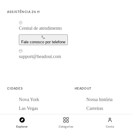
ASSISTÊNCIA 24 H
Central de atendimento
Fale conosco por telefone
support@headout.com
CIDADES
HEADOUT
Nova York
Nossa história
Las Vegas
Carreiras
Roma
Notícias
Paris
Nosso blog
Explorar
Categorias
Conta