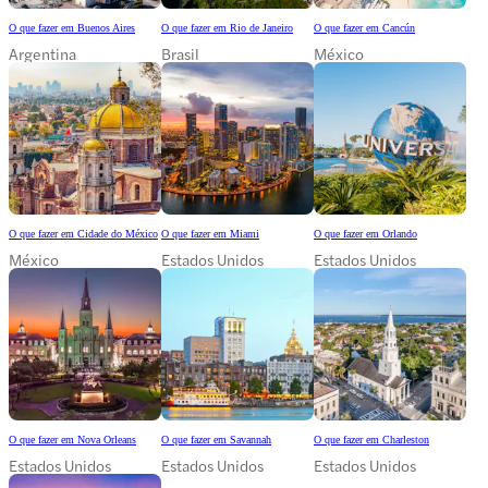
O que fazer em Buenos Aires
O que fazer em Rio de Janeiro
O que fazer em Cancún
Argentina
Brasil
México
O que fazer em Cidade do México
O que fazer em Miami
O que fazer em Orlando
México
Estados Unidos
Estados Unidos
O que fazer em Nova Orleans
O que fazer em Savannah
O que fazer em Charleston
Estados Unidos
Estados Unidos
Estados Unidos