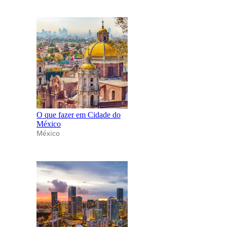
O que fazer em Cidade do
México
México