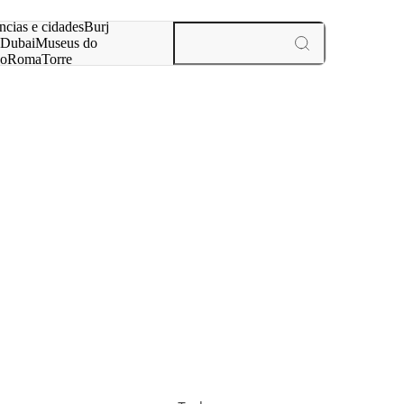
ar
ncias e cidades
Burj
Dubai
Museus do
no
Roma
Torre
aris
experiências e cidades