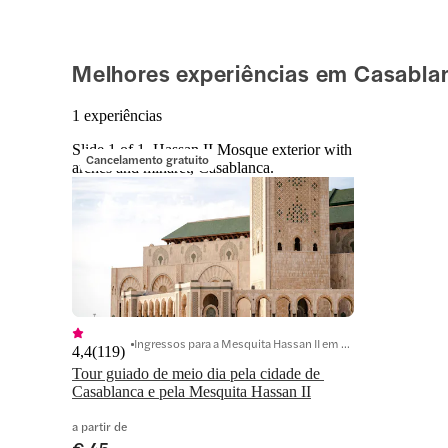
Melhores experiências em Casabla
1 experiências
Slide 1 of 1, Hassan II Mosque exterior with
Cancelamento gratuito
arches and minaret, Casablanca.
Ingressos para a Mesquita Hassan II em Casablanca
4,4
(
119
)
Tour guiado de meio dia pela cidade de 
Casablanca e pela Mesquita Hassan II
a partir de