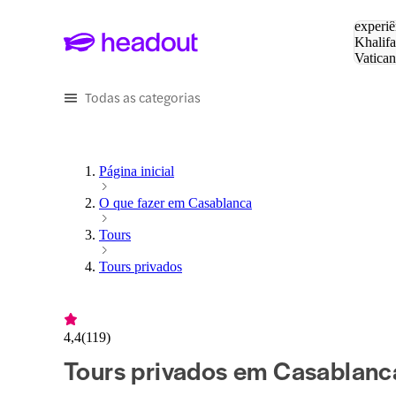
Pesquis
experiê
Khalifa
Vatica
Eiffel
P
Todas as categorias
Página inicial
O que fazer em Casablanca
Tours
Tours privados
4,4
(
119
)
Tours privados em Casablanc