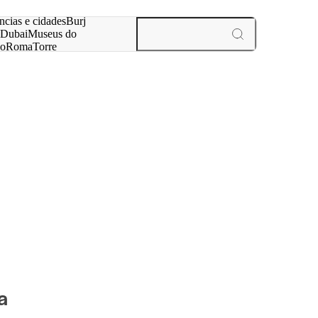
ar
ncias e cidades
Burj
Dubai
Museus do
no
Roma
Torre
aris
experiências e cidades
a