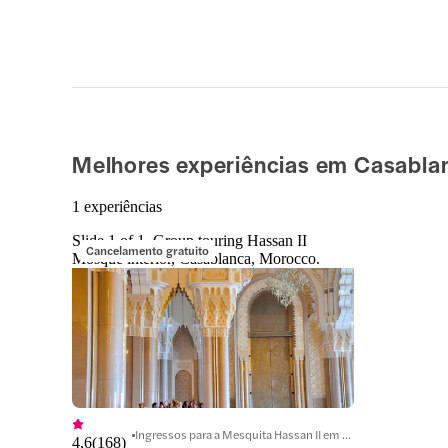
Melhores experiências em Casabla
1 experiências
Slide 1 of 1, Group touring Hassan II
Cancelamento gratuito
Mosque interior, Casablanca, Morocco.
Ingressos para a Mesquita Hassan II em Casablanca
4,6
(
168
)