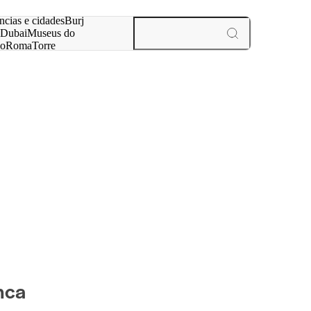
ar
ncias e cidades
Burj
Dubai
Museus do
no
Roma
Torre
aris
experiências e cidades
nca