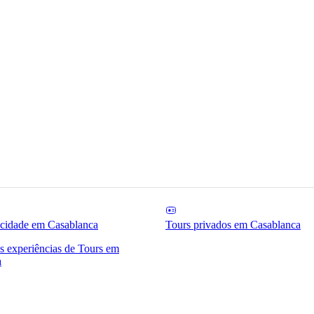
 cidade em Casablanca
Tours privados em Casablanca
as experiências de Tours em
a