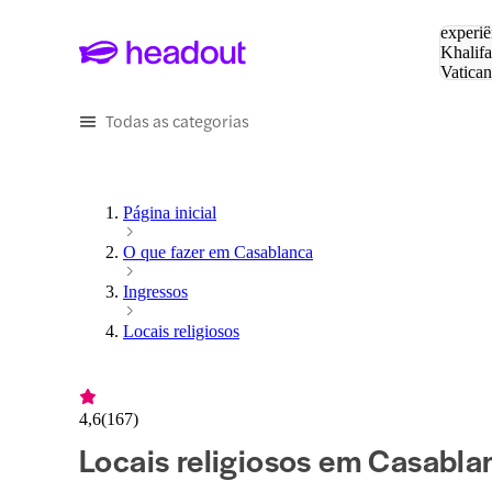
Pesquis
experiê
Khalifa
Vatica
Eiffel
P
Todas as categorias
Página inicial
O que fazer em Casablanca
Ingressos
Locais religiosos
4,6
(
167
)
Locais religiosos em Casabla