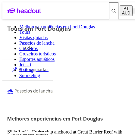
PT
AUD
Tours em Port Douglas
Melhores experiências em Port Douglas
Tours
Visitas guiadas
Passeios de lancha
Tudo
Cruzeiros
Cruzeiros turísticos
Esportes aquáticos
Jet ski
Visitas guiadas
Rafting
Snorkeling
Passeios de lancha
Melhores experiências em Port Douglas
Slide 1 of 1, Cruise ship anchored at Great Barrier Reef with
Cancelamento gratuito