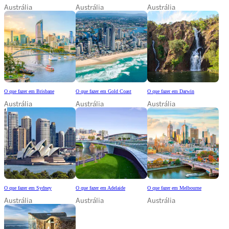
Austrália
Austrália
Austrália
O que fazer em Brisbane
O que fazer em Gold Coast
O que fazer em Darwin
Austrália
Austrália
Austrália
O que fazer em Sydney
O que fazer em Adelaide
O que fazer em Melbourne
Austrália
Austrália
Austrália