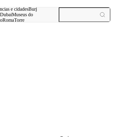
ar
ncias e cidades
Burj
Dubai
Museus do
no
Roma
Torre
aris
experiências e cidades