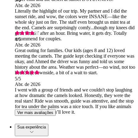
Abr. de 2026
Literally the highlight of our trip. My partner and I did the
sunset ride, and wow, the colors were INSANE—like the
whole sky just on fire. The staff even brought us mint tea at
the end. Camels are surprisingly comfy...though my knees did
get a bit stiff after an hour. Bring water, it gets dry. Totally
recommend for couples.
4
/5
Abr. de 2026
Great outing for families. Our kids (ages 8 and 12) loved
meeting the camels. The guide kept checking if everyone was
okay, and Ahmed the driver was funny and told us some
history about the area. Weather was perfect—no wind, not too
hot. Only downside, a bit of a wait to start.
5
/5
Abr. de 2026
I went with a group of friends and we couldn't stop laughing
at how dramatic the camels looked. Honestly, they were the
real stars! Ride was smooth, guide was attentive, and the stop
for tea under the palms was a nice touch. If you like animals
and pretty views, you’ll love it.
Ver mais avaliações
Sua experiência