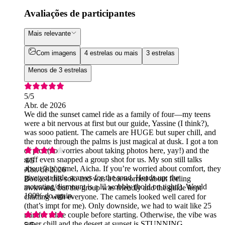
Avaliações de participantes
Mais relevante
Com imagens
4 estrelas ou mais
3 estrelas
Menos de 3 estrelas
5
/5
Abr. de 2026
We did the sunset camel ride as a family of four—my teens
were a bit nervous at first but our guide, Yassine (I think?),
was sooo patient. The camels are HUGE but super chill, and
the route through the palms is just magical at dusk. I got a ton
of pics (no worries about taking photos here, yay!) and the
staff even snapped a group shot for us. My son still talks
4
/5
about 'his' camel, Aicha. If you’re worried about comfort, they
Abr. de 2026
give you little scarves for the sand. Heads up: the
Booked this solo and was a bit worried about feeling
mounting/dismount is a lil wobbly (hold on tight!). Would
awkward, but the group was friendly and the guide kept
100% do again.
chatting with everyone. The camels looked well cared for
(that’s impt for me). Only downside, we had to wait like 25
min for a late couple before starting. Otherwise, the vibe was
super chill and the desert at sunset is STUNNING.
5
/5