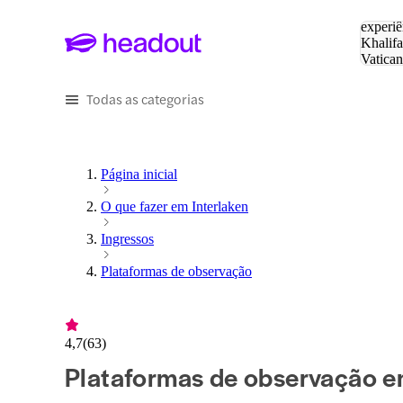
Pesquis
experiê
Khalifa
Vatica
Eiffel
P
Todas as categorias
Página inicial
O que fazer em Interlaken
Ingressos
Plataformas de observação
4,7
(
63
)
Plataformas de observação em