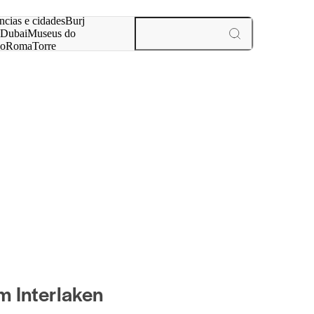
ar
ncias e cidades
Burj
Dubai
Museus do
no
Roma
Torre
aris
experiências e cidades
 Interlaken