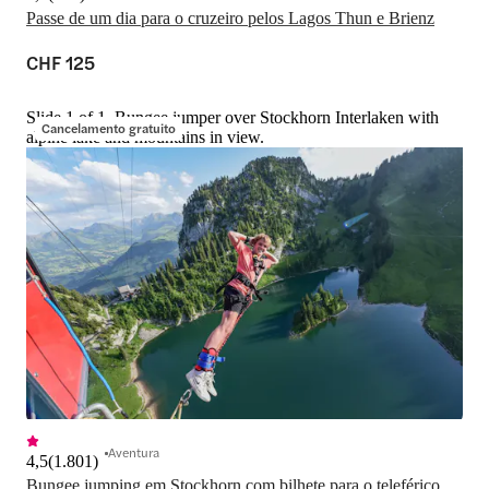
Passe de um dia para o cruzeiro pelos Lagos Thun e Brienz
CHF 125
Slide 1 of 1, Bungee jumper over Stockhorn Interlaken with
Cancelamento gratuito
alpine lake and mountains in view.
Aventura
4,5
(
1.801
)
Bungee jumping em Stockhorn com bilhete para o teleférico