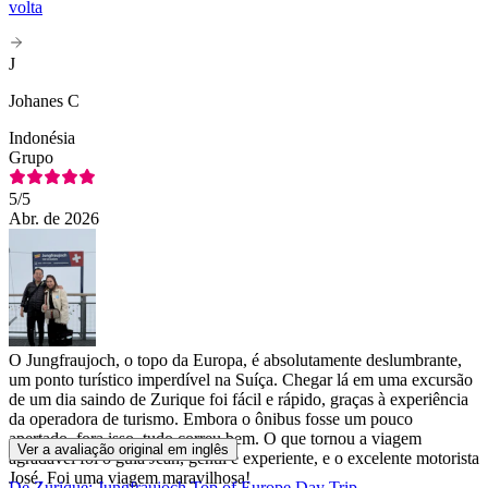
volta
J
Johanes C
Indonésia
Grupo
5
/5
Abr. de 2026
O Jungfraujoch, o topo da Europa, é absolutamente deslumbrante,
um ponto turístico imperdível na Suíça. Chegar lá em uma excursão
de um dia saindo de Zurique foi fácil e rápido, graças à experiência
da operadora de turismo. Embora o ônibus fosse um pouco
apertado, fora isso, tudo correu bem. O que tornou a viagem
Ver a avaliação original em inglês
agradável foi o guia Jean, gentil e experiente, e o excelente motorista
José. Foi uma viagem maravilhosa!
De Zurique: Jungfraujoch Top of Europe Day Trip