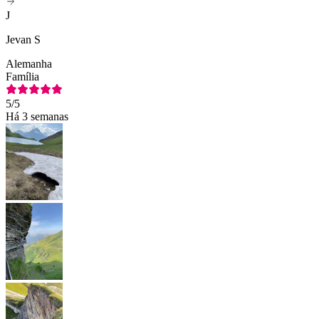
J
Jevan S
Alemanha
Família
5
/5
Há 3 semanas