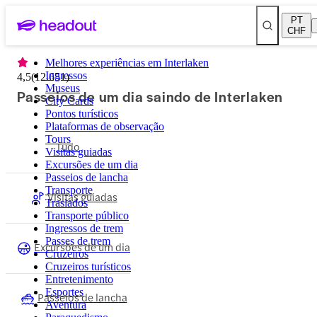
PT
CHF
Melhores experiências em Interlaken
Ingressos
4,5
(
12.651
)
Museus
Passeios de um dia saindo de Interlaken
City Cards
Pontos turísticos
Plataformas de observação
Tours
Tudo
Visitas guiadas
Excursões de um dia
Passeios de lancha
Transporte
Visitas guiadas
Traslados
Transporte público
Ingressos de trem
Passes de trem
Excursões de um dia
Cruzeiros
Cruzeiros turísticos
Entretenimento
Esportes
Passeios de lancha
Aventura