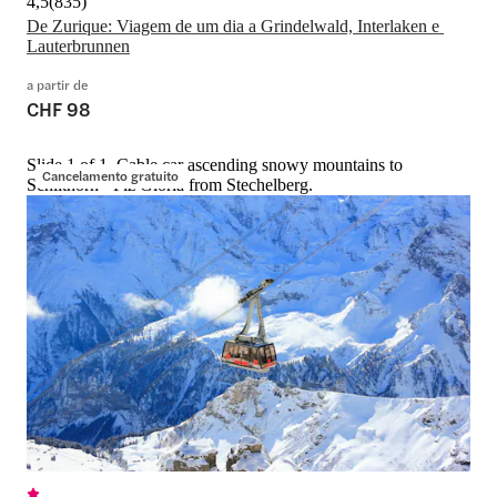
4,5
(
835
)
De Zurique: Viagem de um dia a Grindelwald, Interlaken e 
Lauterbrunnen
a partir de
CHF 98
Slide 1 of 1, Cable car ascending snowy mountains to
Cancelamento gratuito
Schilthorn - Piz Gloria from Stechelberg.