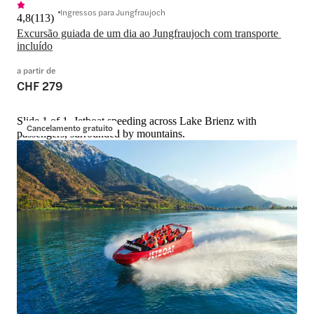
Ingressos para Jungfraujoch
4,8
(
113
)
Excursão guiada de um dia ao Jungfraujoch com transporte 
a partir de
CHF 279
Slide 1 of 1, Jetboat speeding across Lake Brienz with
Cancelamento gratuito
passengers, surrounded by mountains.