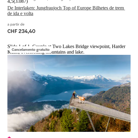
4,5
(
3.087
)
De Interlaken: Jungfraujoch Top of Europe Bilhetes de trem 
de ida e volta
a partir de
CHF 234,40
Slide 1 of 1, Couple at Two Lakes Bridge viewpoint, Harder
Cancelamento gratuito
Kulm, overlooking mountains and lake.