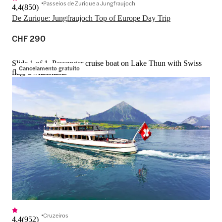
Passeios de Zurique a Jungfraujoch
4,4
(
850
)
De Zurique: Jungfraujoch Top of Europe Day Trip
CHF 290
Slide 1 of 1, Passenger cruise boat on Lake Thun with Swiss
Cancelamento gratuito
flag, Switzerland.
Cruzeiros
4,4
(
952
)