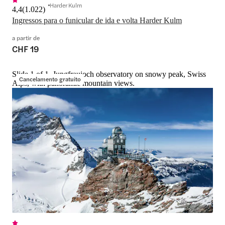
Harder Kulm
4,4
(
1.022
)
Ingressos para o funicular de ida e volta Harder Kulm
a partir de
CHF 19
Slide 1 of 1, Jungfraujoch observatory on snowy peak, Swiss
Cancelamento gratuito
Alps, with panoramic mountain views.