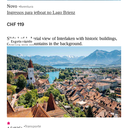
Novo
Aventura
Ingressos para jetboat no Lago Brienz
CHF 119
Slide 1 of 1, Aerial view of Interlaken with historic buildings,
Esgota rápido
church, and mountains in the background.
Transporte