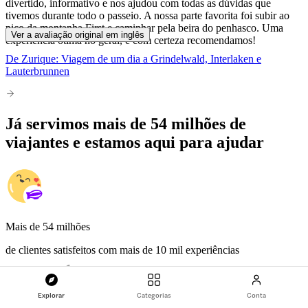
divertido, informativo e nos ajudou com todas as dúvidas que
tivemos durante todo o passeio. A nossa parte favorita foi subir ao
pico da montanha First e caminhar pela beira do penhasco. Uma
Ver a avaliação original em inglês
experiência ótima no geral, e com certeza recomendamos!
De Zurique: Viagem de um dia a Grindelwald, Interlaken e
Lauterbrunnen
Já servimos mais de 54 milhões de
viajantes e estamos aqui para ajudar
Mais de 54 milhões
de clientes satisfeitos com mais de 10 mil experiências
Explorar
Categorias
Conta