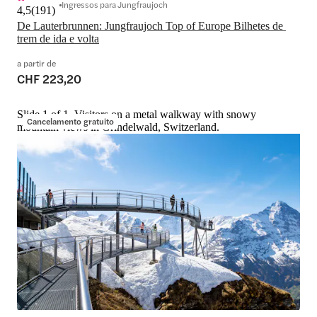
Ingressos para Jungfraujoch
4,5
(
191
)
De Lauterbrunnen: Jungfraujoch Top of Europe Bilhetes de 
trem de ida e volta
a partir de
CHF 223,20
Slide 1 of 1, Visitors on a metal walkway with snowy
Cancelamento gratuito
mountain views in Grindelwald, Switzerland.