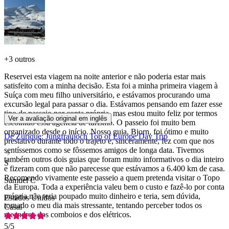
+
3 outros
Reservei esta viagem na noite anterior e não poderia estar mais
satisfeito com a minha decisão. Esta foi a minha primeira viagem à
Suíça com meu filho universitário, e estávamos procurando uma
excursão legal para passar o dia. Estávamos pensando em fazer esse
tipo de passeio por conta própria, mas estou muito feliz por termos
Ver a avaliação original em inglês
escolhido essa agência de turismo. O passeio foi muito bem
organizado desde o início. Nosso guia, Bjorn, foi ótimo e muito
De Zurique: Jungfraujoch Top of Europe Day Trip
prestativo durante todo o trajeto e, sinceramente, fez com que nos
sentíssemos como se fôssemos amigos de longa data. Tivemos
também outros dois guias que foram muito informativos o dia inteiro
S
e fizeram com que não parecesse que estávamos a 6.400 km de casa.
Recomendo vivamente este passeio a quem pretenda visitar o Topo
Samuel C
da Europa. Toda a experiência valeu bem o custo e fazê-lo por conta
própria não teria poupado muito dinheiro e teria, sem dúvida,
Estados Unidos
tornado o meu dia mais stressante, tentando perceber todos os
Casal
meandros dos comboios e dos elétricos.
5
/5