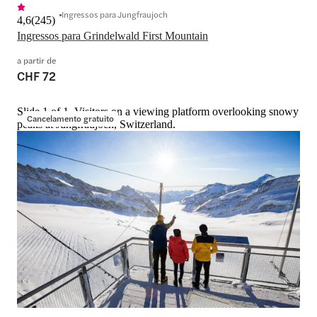
Ingressos para Jungfraujoch
4,6
(
245
)
Ingressos para Grindelwald First Mountain
a partir de
CHF 72
Slide 1 of 1, Visitors on a viewing platform overlooking snowy
Cancelamento gratuito
peaks at Jungfraujoch, Switzerland.