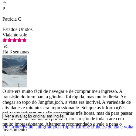
P
Patricia C
Estados Unidos
Viajante solo
5
/5
Há 3 semanas
O site era muito fácil de navegar e de comprar meu ingresso. A
transição do trem para a gôndola foi rápida, mas muito direta. Ao
chegar ao topo do Jungfraujoch, a vista era incrível. A variedade de
atividades e mirantes era impressionante. Sei que as informações
pré-visita indicam que são necessárias três horas, mas dá para passar
Ver a avaliação original em inglês
facilmente um dia inteiro por lá. A construção de toda a área era
muito impressionante. Altamente recomendado e vale a pena o
De Grindelwald: Jungfraujoch Top of Europe Bilhetes de ida e volta
investimento