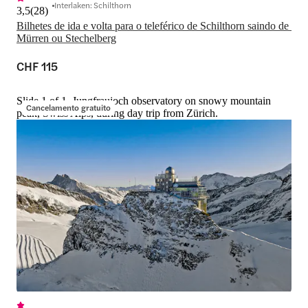
Interlaken: Schilthorn
3,5
(
28
)
Bilhetes de ida e volta para o teleférico de Schilthorn saindo de 
Mürren ou Stechelberg
CHF 115
Slide 1 of 1, Jungfraujoch observatory on snowy mountain
Cancelamento gratuito
peak, Swiss Alps, during day trip from Zürich.