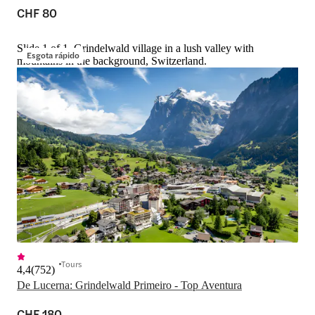
CHF 80
Slide 1 of 1, Grindelwald village in a lush valley with
Esgota rápido
mountains in the background, Switzerland.
Tours
4,4
(
752
)
De Lucerna: Grindelwald Primeiro - Top Aventura
CHF 180