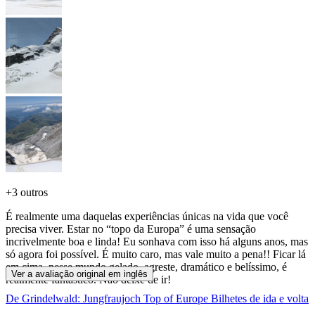
+
3 outros
É realmente uma daquelas experiências únicas na vida que você
precisa viver. Estar no “topo da Europa” é uma sensação
incrivelmente boa e linda! Eu sonhava com isso há alguns anos, mas
só agora foi possível. É muito caro, mas vale muito a pena!! Ficar lá
em cima, nesse mundo gelado, agreste, dramático e belíssimo, é
Ver a avaliação original em inglês
realmente fantástico. Não deixe de ir!
De Grindelwald: Jungfraujoch Top of Europe Bilhetes de ida e volta