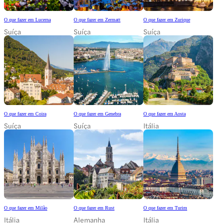
O que fazer em Lucerna
O que fazer em Zermatt
O que fazer em Zurique
Suíça
Suíça
Suíça
O que fazer em Coira
O que fazer em Genebra
O que fazer em Aosta
Suíça
Suíça
Itália
O que fazer em Milão
O que fazer em Rust
O que fazer em Turim
Itália
Alemanha
Itália