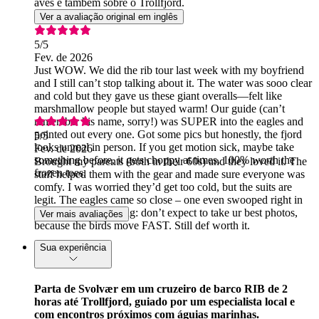
aves e também sobre o Trollfjord.
Ver a avaliação original em inglês
5
/5
Fev. de 2026
Just WOW. We did the rib tour last week with my boyfriend
and I still can’t stop talking about it. The water was sooo clear
and cold but they gave us these giant overalls—felt like
marshmallow people but stayed warm! Our guide (can’t
remember his name, sorry!) was SUPER into the eagles and
pointed out every one. Got some pics but honestly, the fjord
5
/5
looks unreal in person. If you get motion sick, maybe take
Fev. de 2026
something before, it gets choppy at times. 100% worth the
Brought my parents (both in their 60s) and they loved it. The
frozen toes.
staff helped them with the gear and made sure everyone was
comfy. I was worried they’d get too cold, but the suits are
legit. The eagles came so close – one even swooped right in
front of us! Only thing: don’t expect to take ur best photos,
Ver mais avaliações
because the birds move FAST. Still def worth it.
Sua experiência
Parta de Svolvær em um cruzeiro de barco RIB de 2
horas até Trollfjord, guiado por um especialista local e
com encontros próximos com águias marinhas.