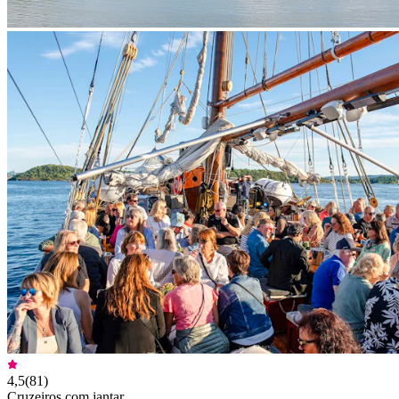
4,5
(
81
)
Cruzeiros com jantar