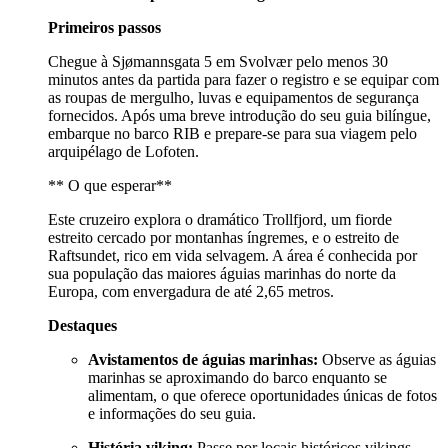
Primeiros passos
Chegue à Sjømannsgata 5 em Svolvær pelo menos 30
minutos antes da partida para fazer o registro e se equipar com
as roupas de mergulho, luvas e equipamentos de segurança
fornecidos. Após uma breve introdução do seu guia bilíngue,
embarque no barco RIB e prepare-se para sua viagem pelo
arquipélago de Lofoten.
** O que esperar**
Este cruzeiro explora o dramático Trollfjord, um fiorde
estreito cercado por montanhas íngremes, e o estreito de
Raftsundet, rico em vida selvagem. A área é conhecida por
sua população das maiores águias marinhas do norte da
Europa, com envergadura de até 2,65 metros.
Destaques
Avistamentos de águias marinhas:
Observe as águias
marinhas se aproximando do barco enquanto se
alimentam, o que oferece oportunidades únicas de fotos
e informações do seu guia.
História viking:
Passe por locais históricos vikings,