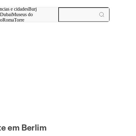
ar
ncias e cidades
Burj
Dubai
Museus do
no
Roma
Torre
aris
experiências e cidades
te em Berlim