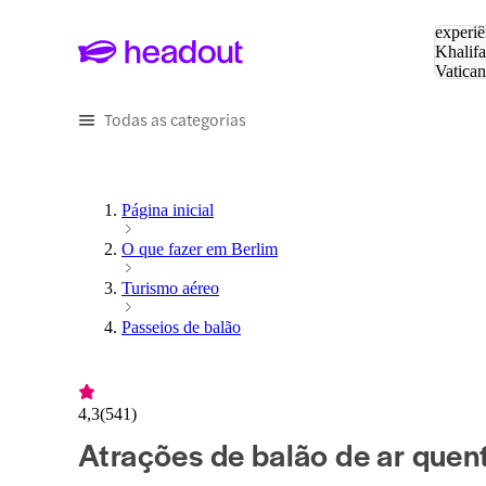
Pesquis
experiê
Khalifa
Vatica
Eiffel
P
Todas as categorias
Página inicial
O que fazer em Berlim
Turismo aéreo
Passeios de balão
4,3
(
541
)
Atrações de balão de ar quen