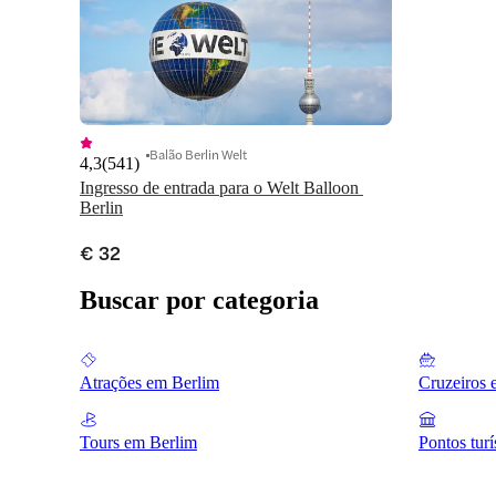
Balão Berlin Welt
4,3
(
541
)
Ingresso de entrada para o Welt Balloon 
Berlin
€ 32
Buscar por categoria
Atrações em Berlim
Cruzeiros 
Tours em Berlim
Pontos tur