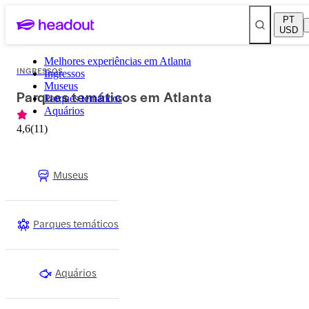
PT
USD
Melhores experiências em Atlanta
INGRESSOS
Ingressos
Museus
Parques temáticos em Atlanta
Parques temáticos
Aquários
4,6
(
11
)
Museus
Parques temáticos
Aquários