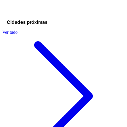
família Coca-Cola na experiência de 
degustação Taste It.
Cidades próximas
Ver tudo