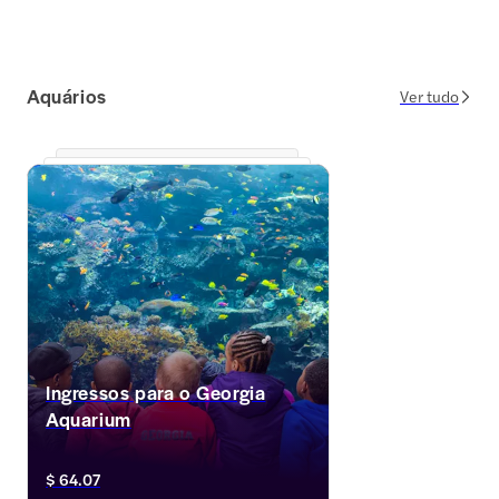
Aquários
Ver tudo
Ingressos para o Georgia
Aquarium
Confira nossa coleção de ingressos para o 
$ 64.07
Georgia Aquarium para explorar e reservar 