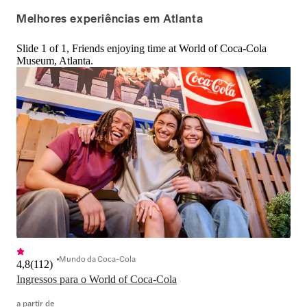
the Secret Formula até a exposição 
ingressos que ofer
Melhores experiências em Atlanta
Icons e o Coca-Cola Theater, e 
com desconto!
experimentar mais de 100 bebidas da 
Slide 1 of 1, Friends enjoying time at World of Coca-Cola
família Coca-Cola na experiência de 
Museum, Atlanta.
degustação Taste It.
Mundo da Coca-Cola
4,8
(
112
)
Ingressos para o World of Coca-Cola
a partir de