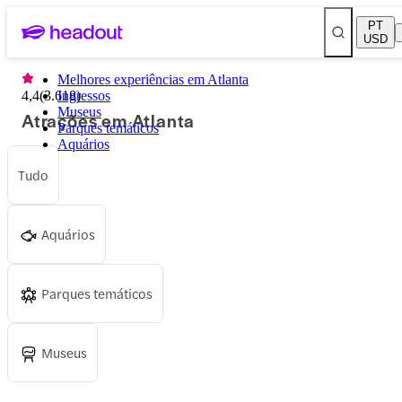
PT
USD
Melhores experiências em Atlanta
4,4
(
3.618
Ingressos
)
Museus
Atrações em Atlanta
Parques temáticos
Aquários
Tudo
Aquários
Parques temáticos
Museus