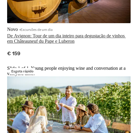
Novo
Excursões de um dia
De Avignon: Tour de um dia inteiro para degustação de vinhos 
em Châteauneuf du Pape e Luberon
€ 159
Slide 1 of 1, Young people enjoying wine and conversation at a
Esgota rápido
vineyard table.