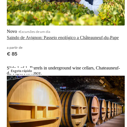
Novo
Excursões de um dia
Saindo de Avignon: Passeio enológico a Châteauneuf-du-Pape
a partir de
€ 85
Slide 1 of 1, Barrels in underground wine cellars, Chateauneuf-
Esgota rápido
du-Pape, Provence.