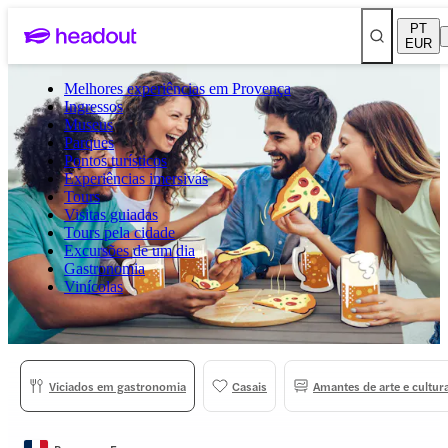
PT
EUR
Melhores experiências em Provença
Ingressos
Museus
Parques
Pontos turísticos
Experiências imersivas
Tours
Visitas guiadas
Tours pela cidade
Excursões de um dia
Gastronomia
Vinícolas
Viciados em gastronomia
Casais
Amantes de arte e cultur