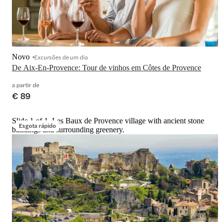
Novo
Excursões de um dia
De Aix-En-Provence: Tour de vinhos em Côtes de Provence
a partir de
€ 89
Slide 1 of 1, Les Baux de Provence village with ancient stone
Esgota rápido
buildings and surrounding greenery.