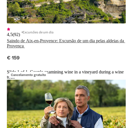
Excursões de um dia
4,5
(
92
)
Saindo de Aix-en-Provence: Excursão de um dia pelas aldeias da 
Provença 
€ 159
Slide 1 of 1, Couple examining wine in a vineyard during a wine
Cancelamento gratuito
tour.