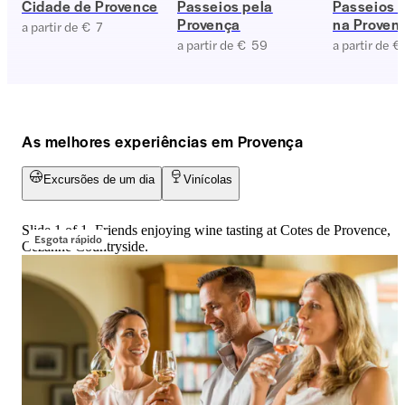
Cidade de Provence
Passeios pela
Passeios 
Provença
na Proven
a partir de € 7
a partir de € 59
a partir de €
As melhores experiências em Provença
Excursões de um dia
Vinícolas
Slide 1 of 1, Friends enjoying wine tasting at Cotes de Provence,
Esgota rápido
Cezanne Countryside.