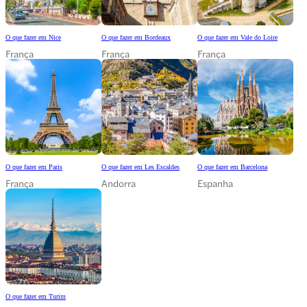
O que fazer em Nice
O que fazer em Bordeaux
O que fazer em Vale do Loire
França
França
França
O que fazer em Paris
O que fazer em Les Escaldes
O que fazer em Barcelona
França
Andorra
Espanha
O que fazer em Turim