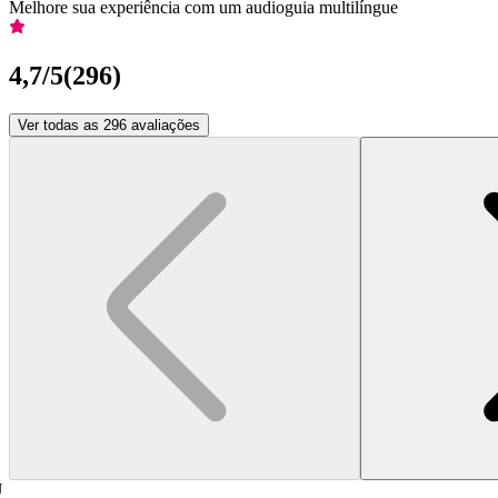
Melhore sua experiência com um audioguia multilíngue
4,7
/5
(
296
)
Ver todas as 296 avaliações
J