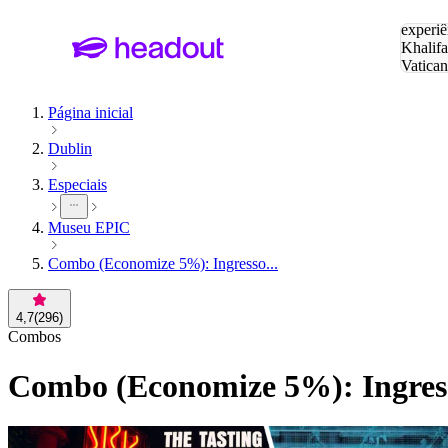
Pesquis
experiê
Khalifa
Vatica
Eiffel
P
Página inicial
Dublin
Especiais
Museu EPIC
Combo (Economize 5%): Ingresso...
4,7
(
296
)
Combos
Combo (Economize 5%): Ingress