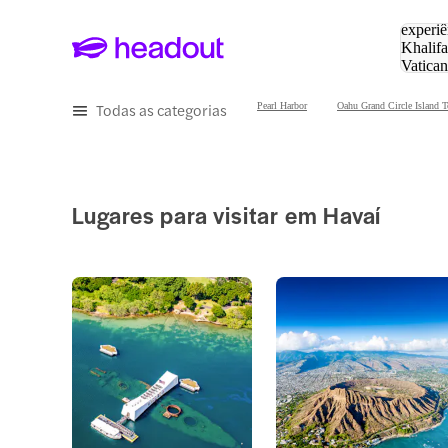
Pesquis
experiê
Khalifa
Vatica
Eiffel
P
Todas as categorias
Pearl Harbor
Oahu Grand Circle Island T
Lugares para visitar em Havaí