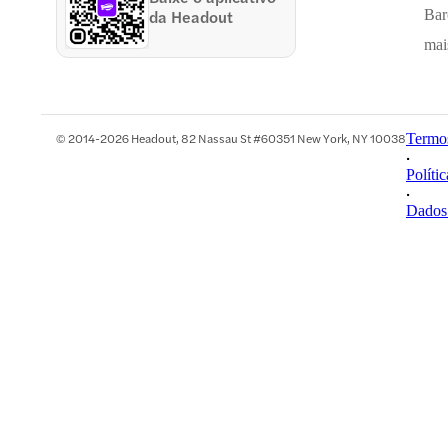
da Headout
Bar
mai
© 2014-2026 Headout, 82 Nassau St #60351 New York, NY 10038
Termo
•
Políti
•
Dados