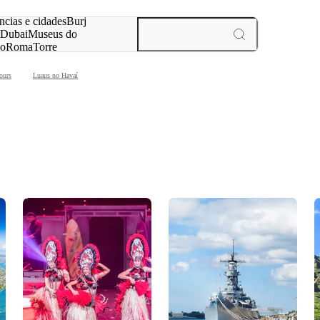
ar
ncias e cidades
Burj
Dubai
Museus do
no
Roma
Torre
aris
experiências e cidades
ours
Luaus no Havaí