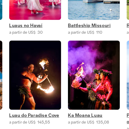
Luaus no Havaí
Battleship Missouri
a partir de US$ 30
a partir de US$ 110
a
Luau do Paradise Cove
Ka Moana Luau
a partir de US$ 145,55
a partir de US$ 135,08
a