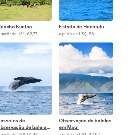
Rancho Kualoa
Estrela de Honolulu
 partir de US$ 62,77
a partir de US$ 88
Passeios de
Observação de baleias
observação de baleias
em Maui
em Oahu
 partir de US$ 91,92
a partir de US$ 93,97