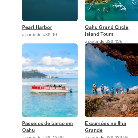
Pearl Harbor
Oahu Grand Circle
Island Tours
a partir de US$ 10
a partir de US$ 139
Passeios de barco em
Excursões na Ilha
Oahu
Grande
a partir de US$ 42,88
a partir de US$ 129,84