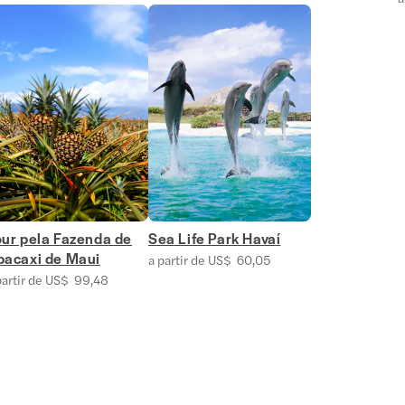
our pela Fazenda de
Sea Life Park Havaí
bacaxi de Maui
a partir de US$ 60,05
partir de US$ 99,48