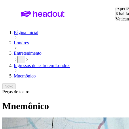
Pesquis
experiê
Khalifa
Vatica
Eiffel
P
Página inicial
Londres
Entretenimento
Ingressos de teatro em Londres
Mnemônico
Novo
Peças de teatro
Mnemônico