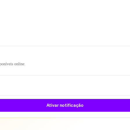
poníveis online.
Ativar notificação