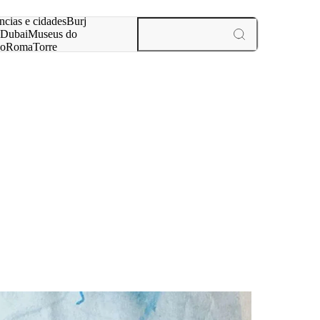
ar
ncias e cidades
Burj
Dubai
Museus do
no
Roma
Torre
aris
experiências e cidades