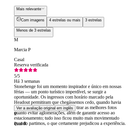
Mais relevante
Com imagens
4 estrelas ou mais
3 estrelas
Menos de 3 estrelas
M
Marcia P
Casal
Reserva verificada
5
/5
Há 3 semanas
Stonehenge foi um momento inspirador e único em nossas
férias — um ponto turístico imperdível, se surgir a
oportunidade. Os ingressos com horário marcado pela
Headout permitiram que chegássemos cedo, quando havia
pouca gente, o que facilitou tanto tirar as melhores fotos
Ver a avaliação original em inglês
quanto evitar aglomerações, além de garantir acesso ao
P
estacionamento; tudo isso ficou muito mais movimentado
quando partimos, o que certamente prejudicou a experiência.
Paul R