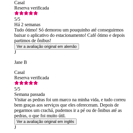
Casal
Reserva verificada
5
/5
Há 2 semanas
Tudo ótimo! Só demorou um pouquinho até conseguirmos
baixar o aplicativo do estacionamento! Café ótimo e depois
partimos de ônibus!
Ver a avaliação original em alemão
J
Jane B
Casal
Reserva verificada
5
/5
Semana passada
Visitar as pedras foi um marco na minha vida, e tudo correu
bem graças aos serviços que eles ofereceram. Depois de
pegarmos um crachá, pudemos ir a pé ou de ônibus até as
pedras, o que foi muito útil.
Ver a avaliação original em inglês
J