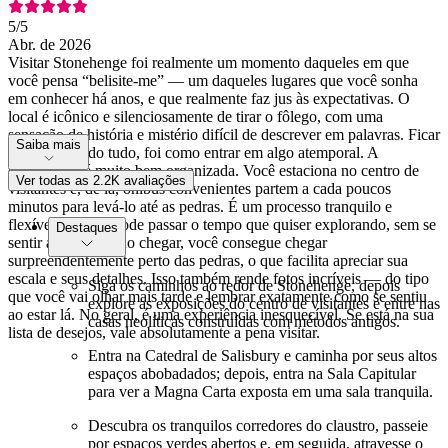
5
/5
Abr. de 2026
Visitar Stonehenge foi realmente um momento daqueles em que
você pensa “belisite-me” — um daqueles lugares que você sonha
em conhecer há anos, e que realmente faz jus às expectativas. O
local é icônico e silenciosamente de tirar o fôlego, com uma
sensação de história e mistério difícil de descrever em palavras. Ficar
Saiba mais
ali, absorvendo tudo, foi como entrar em algo atemporal. A
experiência é muito bem organizada. Você estaciona no centro de
Ver todas as 2.2K avaliações
visitantes e, de lá, ônibus convenientes partem a cada poucos
minutos para levá-lo até as pedras. É um processo tranquilo e
flexível — você pode passar o tempo que quiser explorando, sem se
Destaques
sentir apressado. Ao chegar, você consegue chegar
surpreendentemente perto das pedras, o que facilita apreciar sua
escala e seus detalhes. Isso também rende fotos incríveis — do tipo
Siga os caminhos ao redor de Stonehenge, depois
que você vai olhar mais tarde e lembrar exatamente como se sentiu
explore as exposições do centro de visitantes e entre nas
ao estar lá. No geral, é uma experiência inesquecível. Se está na sua
casas neolíticas construídas com métodos antigos.
lista de desejos, vale absolutamente a pena visitar.
Entra na Catedral de Salisbury e caminha por seus altos
espaços abobadados; depois, entra na Sala Capitular
para ver a Magna Carta exposta em uma sala tranquila.
Descubra os tranquilos corredores do claustro, passeie
por espaços verdes abertos e, em seguida, atravesse o