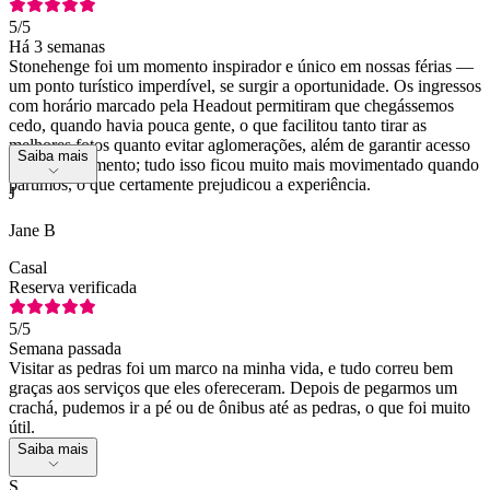
5
/5
Há 3 semanas
Stonehenge foi um momento inspirador e único em nossas férias —
um ponto turístico imperdível, se surgir a oportunidade. Os ingressos
com horário marcado pela Headout permitiram que chegássemos
cedo, quando havia pouca gente, o que facilitou tanto tirar as
melhores fotos quanto evitar aglomerações, além de garantir acesso
Saiba mais
ao estacionamento; tudo isso ficou muito mais movimentado quando
partimos, o que certamente prejudicou a experiência.
J
Jane B
Casal
Reserva verificada
5
/5
Semana passada
Visitar as pedras foi um marco na minha vida, e tudo correu bem
graças aos serviços que eles ofereceram. Depois de pegarmos um
crachá, pudemos ir a pé ou de ônibus até as pedras, o que foi muito
útil.
Saiba mais
S