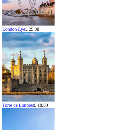
London Eye
£ 25,38
Torre de Londres
£ 18,50