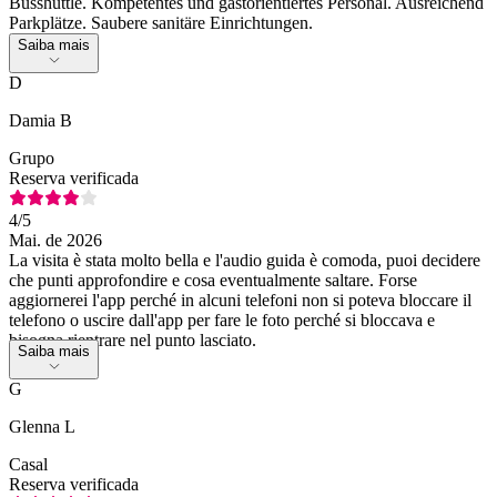
Busshuttle. Kompetentes und gastorientiertes Personal. Ausreichend
Parkplätze. Saubere sanitäre Einrichtungen.
Saiba mais
D
Damia B
Grupo
Reserva verificada
4
/5
Mai. de 2026
La visita è stata molto bella e l'audio guida è comoda, puoi decidere
che punti approfondire e cosa eventualmente saltare. Forse
aggiornerei l'app perché in alcuni telefoni non si poteva bloccare il
telefono o uscire dall'app per fare le foto perché si bloccava e
bisogna rientrare nel punto lasciato.
Saiba mais
G
Glenna L
Casal
Reserva verificada