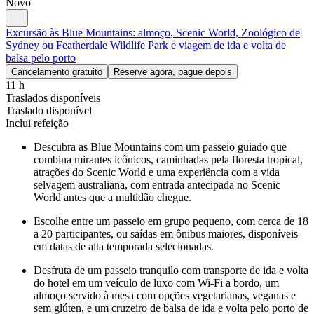
Novo
Excursão às Blue Mountains: almoço, Scenic World, Zoológico de
Sydney ou Featherdale Wildlife Park e viagem de ida e volta de
balsa pelo porto
Cancelamento gratuito
Reserve agora, pague depois
11 h
Traslados disponíveis
Traslado disponível
Inclui refeição
Descubra as Blue Mountains com um passeio guiado que
combina mirantes icônicos, caminhadas pela floresta tropical,
atrações do Scenic World e uma experiência com a vida
selvagem australiana, com entrada antecipada no Scenic
World antes que a multidão chegue.
Escolhe entre um passeio em grupo pequeno, com cerca de 18
a 20 participantes, ou saídas em ônibus maiores, disponíveis
em datas de alta temporada selecionadas.
Desfruta de um passeio tranquilo com transporte de ida e volta
do hotel em um veículo de luxo com Wi-Fi a bordo, um
almoço servido à mesa com opções vegetarianas, veganas e
sem glúten, e um cruzeiro de balsa de ida e volta pelo porto de