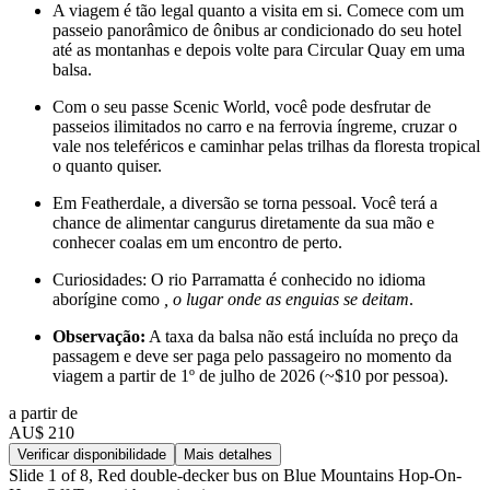
A viagem é tão legal quanto a visita em si. Comece com um
passeio panorâmico de ônibus ar condicionado do seu hotel
até as montanhas e depois volte para Circular Quay em uma
balsa.
Com o seu passe Scenic World, você pode desfrutar de
passeios ilimitados no carro e na ferrovia íngreme, cruzar o
vale nos teleféricos e caminhar pelas trilhas da floresta tropical
o quanto quiser.
Em Featherdale, a diversão se torna pessoal. Você terá a
chance de alimentar cangurus diretamente da sua mão e
conhecer coalas em um encontro de perto.
Curiosidades: O rio Parramatta é conhecido no idioma
aborígine como
, o lugar onde as enguias se deitam
.
Observação:
A taxa da balsa não está incluída no preço da
passagem e deve ser paga pelo passageiro no momento da
viagem a partir de 1º de julho de 2026 (~$10 por pessoa).
a partir de
AU$ 210
Verificar disponibilidade
Mais detalhes
Slide 1 of 8, Red double-decker bus on Blue Mountains Hop-On-