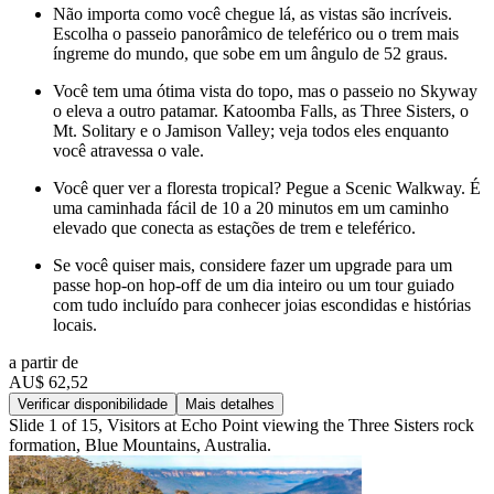
Não importa como você chegue lá, as vistas são incríveis.
Escolha o passeio panorâmico de teleférico ou o trem mais
íngreme do mundo, que sobe em um ângulo de 52 graus.
Você tem uma ótima vista do topo, mas o passeio no Skyway
o eleva a outro patamar. Katoomba Falls, as Three Sisters, o
Mt. Solitary e o Jamison Valley; veja todos eles enquanto
você atravessa o vale.
Você quer ver a floresta tropical? Pegue a Scenic Walkway. É
uma caminhada fácil de 10 a 20 minutos em um caminho
elevado que conecta as estações de trem e teleférico.
Se você quiser mais, considere fazer um upgrade para um
passe hop-on hop-off de um dia inteiro ou um tour guiado
com tudo incluído para conhecer joias escondidas e histórias
locais.
a partir de
AU$ 62,52
Verificar disponibilidade
Mais detalhes
Slide 1 of 15, Visitors at Echo Point viewing the Three Sisters rock
formation, Blue Mountains, Australia.