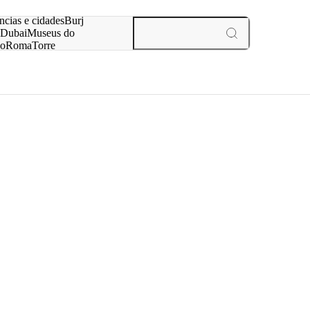
ar
ncias e cidades
Burj
Dubai
Museus do
no
Roma
Torre
aris
experiências e cidades