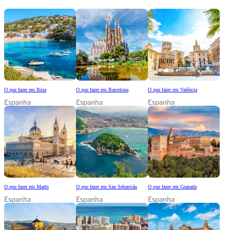
O que fazer em Ibiza
O que fazer em Barcelona
O que fazer em Valência
Espanha
Espanha
Espanha
O que fazer em Madri
O que fazer em San Sebastián
O que fazer em Granada
Espanha
Espanha
Espanha