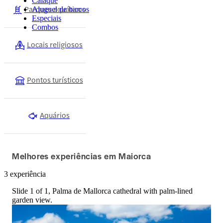
Caiaque
Parques aquáticos
Aluguel de barcos
Especiais
Combos
Locais religiosos
Pontos turísticos
Aquários
Melhores experiências em Maiorca
3 experiência
Slide 1 of 1, Palma de Mallorca cathedral with palm-lined
garden view.