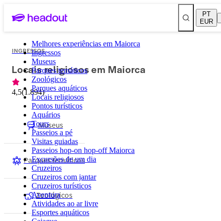
PT
EUR
Melhores experiências em Maiorca
INGRESSOS
Ingressos
Museus
Locais religiosos em Maiorca
Parques temáticos
Zoológicos
Parques aquáticos
4,5
(
1.894
)
Locais religiosos
Pontos turísticos
Aquários
Tours
Museus
Passeios a pé
Visitas guiadas
Passeios hop-on hop-off Maiorca
Parques temáticos
Excursões de um dia
Cruzeiros
Cruzeiros com jantar
Cruzeiros turísticos
Zoológicos
Aventura
Atividades ao ar livre
Esportes aquáticos