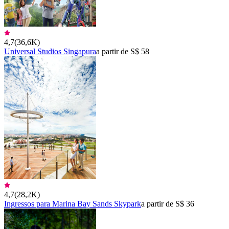
4,7
(
36,6K
)
Universal Studios Singapura
a partir de S$ 58
4,7
(
28,2K
)
Ingressos para Marina Bay Sands Skypark
a partir de S$ 36