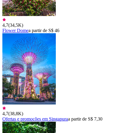
4,7
(
34,5K
)
Flower Dome
a partir de S$ 46
4,7
(
38,8K
)
Ofertas e promoções em Singapura
a partir de S$ 7,30