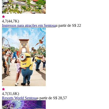
4,7
(
44,7K
)
Ingressos para atrações em Sentosa
a partir de S$ 22
4,7
(
31,6K
)
Resorts World Sentosa
a partir de S$ 28,57