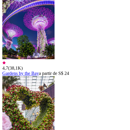
4,7
(
38,1K
)
Gardens by the Bay
a partir de S$ 24