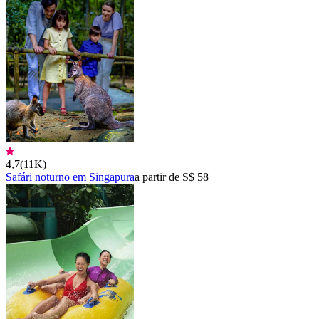
4,7
(
11K
)
Safári noturno em Singapura
a partir de S$ 58