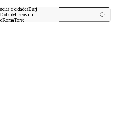
ar
ncias e cidades
Burj
Dubai
Museus do
no
Roma
Torre
aris
experiências e cidades