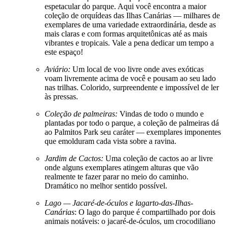
espetacular do parque. Aqui você encontra a maior
coleção de orquídeas das Ilhas Canárias — milhares de
exemplares de uma variedade extraordinária, desde as
mais claras e com formas arquitetônicas até as mais
vibrantes e tropicais. Vale a pena dedicar um tempo a
este espaço!
Aviário:
Um local de voo livre onde aves exóticas
voam livremente acima de você e pousam ao seu lado
nas trilhas. Colorido, surpreendente e impossível de ler
às pressas.
Coleção de palmeiras:
Vindas de todo o mundo e
plantadas por todo o parque, a coleção de palmeiras dá
ao Palmitos Park seu caráter — exemplares imponentes
que emolduram cada vista sobre a ravina.
Jardim de Cactos:
Uma coleção de cactos ao ar livre
onde alguns exemplares atingem alturas que vão
realmente te fazer parar no meio do caminho.
Dramático no melhor sentido possível.
Lago — Jacaré-de-óculos e lagarto-das-Ilhas-
Canárias
: O lago do parque é compartilhado por dois
animais notáveis: o jacaré-de-óculos, um crocodiliano