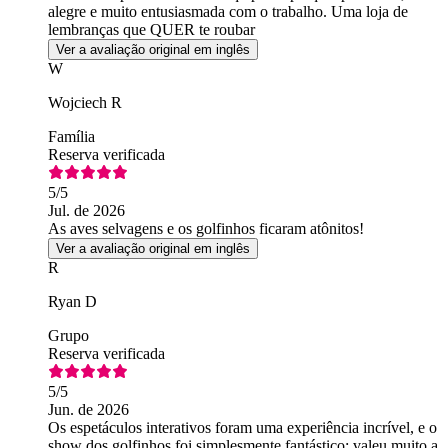
alegre e muito entusiasmada com o trabalho. Uma loja de
lembranças que QUER te roubar
Ver a avaliação original em inglês
W
Wojciech R
Família
Reserva verificada
5
/5
Jul. de 2026
As aves selvagens e os golfinhos ficaram atônitos!
Ver a avaliação original em inglês
R
Ryan D
Grupo
Reserva verificada
5
/5
Jun. de 2026
Os espetáculos interativos foram uma experiência incrível, e o
show dos golfinhos foi simplesmente fantástico; valeu muito a