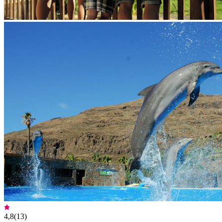
4,8
(
13
)