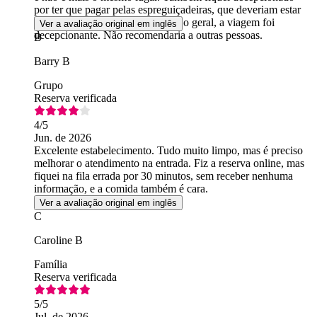
por ter que pagar pelas espreguiçadeiras, que deveriam estar
incluídas no preço do ingresso. No geral, a viagem foi
Ver a avaliação original em inglês
decepcionante. Não recomendaria a outras pessoas.
B
Barry B
Grupo
Reserva verificada
4
/5
Jun. de 2026
Excelente estabelecimento. Tudo muito limpo, mas é preciso
melhorar o atendimento na entrada. Fiz a reserva online, mas
fiquei na fila errada por 30 minutos, sem receber nenhuma
informação, e a comida também é cara.
Ver a avaliação original em inglês
C
Caroline B
Família
Reserva verificada
5
/5
Jul. de 2026