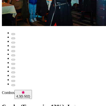
Combos
4,3
(
5.502
)