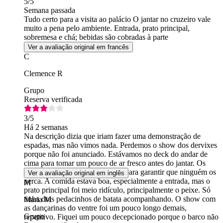
5
/5
Semana passada
Tudo certo para a visita ao palácio O jantar no cruzeiro vale
muito a pena pelo ambiente. Entrada, prato principal,
sobremesa e chá; bebidas são cobradas à parte
Ver a avaliação original em francês
C
Clemence R
Grupo
Reserva verificada
3
/5
Há 2 semanas
Na descrição dizia que iriam fazer uma demonstração de
espadas, mas não vimos nada. Perdemos o show dos dervixes
porque não foi anunciado. Estávamos no deck do andar de
cima para tomar um pouco de ar fresco antes do jantar. Os
shows deveriam ser anunciados para garantir que ninguém os
Ver a avaliação original em inglês
perca. A comida estava boa, especialmente a entrada, mas o
M
prato principal foi meio ridículo, principalmente o peixe. Só
tinha dois pedacinhos de batata acompanhando. O show com
Maria M
as dançarinas do ventre foi um pouco longo demais,
Grupo
repetitivo. Fiquei um pouco decepcionado porque o barco não