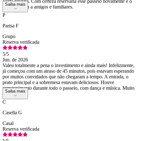
conta própria. Com certeza reservaria esse passeio novamente e o
Saiba mais
recomendaria a amigos e familiares.
P
Parisa F
Grupo
Reserva verificada
5
/5
Jun. de 2026
Valeu totalmente a pena o investimento e ainda mais! Infelizmente,
já começou com um atraso de 45 minutos, pois estavam esperando
por muitos convidados que não chegaram a tempo. A entrada, o
prato principal e a sobremesa estavam deliciosos. Houve
entretenimento durante todo o passeio, com dança e música. Muito
Saiba mais
agradável!
C
Casella G
Casal
Reserva verificada
5
/5