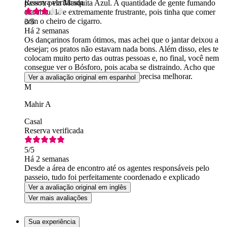
Reserva verificada
passou pela Mesquita Azul. A quantidade de gente fumando
era absurda e extremamente frustrante, pois tinha que comer
com o cheiro de cigarro.
3
/5
Há 2 semanas
Os dançarinos foram ótimos, mas achei que o jantar deixou a
desejar; os pratos não estavam nada bons. Além disso, eles te
colocam muito perto das outras pessoas e, no final, você nem
consegue ver o Bósforo, pois acaba se distraindo. Acho que
falta organização e que a qualidade precisa melhorar.
Ver a avaliação original em espanhol
M
Mahir A
Casal
Reserva verificada
5
/5
Há 2 semanas
Desde a área de encontro até os agentes responsáveis pelo
passeio, tudo foi perfeitamente coordenado e explicado
Ver a avaliação original em inglês
Ver mais avaliações
Sua experiência