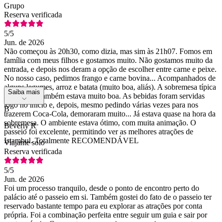
Grupo
Reserva verificada
5
/5
Jun. de 2026
Não começou às 20h30, como dizia, mas sim às 21h07. Fomos em
família com meus filhos e gostamos muito. Não gostamos muito da
entrada, e depois nos deram a opção de escolher entre carne e peixe.
No nosso caso, pedimos frango e carne bovina... Acompanhados de
alguns legumes, arroz e batata (muito boa, aliás). A sobremesa típica
Saiba mais
da Turquia também estava muito boa. As bebidas foram servidas
logo no início e, depois, mesmo pedindo várias vezes para nos
B
trazerem Coca-Cola, demoraram muito... Já estava quase na hora da
sobremesa. O ambiente estava ótimo, com muita animação. O
Beverly R
passeio foi excelente, permitindo ver as melhores atrações de
Istambul. Totalmente RECOMENDÁVEL
Viajante solo
Reserva verificada
5
/5
Jun. de 2026
Foi um processo tranquilo, desde o ponto de encontro perto do
palácio até o passeio em si. Também gostei do fato de o passeio ter
reservado bastante tempo para eu explorar as atrações por conta
própria. Foi a combinação perfeita entre seguir um guia e sair por