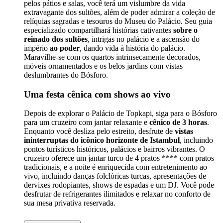
pelos pátios e salas, você terá um vislumbre da vida
extravagante dos sultões, além de poder admirar a coleção de
relíquias sagradas e tesouros do Museu do Palácio. Seu guia
especializado compartilhará histórias cativantes
sobre o
reinado dos sultões
, intrigas no palácio e a ascensão do
império
ao poder
, dando vida à história do palácio.
Maravilhe-se com os quartos intrinsecamente decorados,
móveis ornamentados e os belos jardins com vistas
deslumbrantes do Bósforo.
Uma festa cênica com shows ao vivo
Depois de explorar o Palácio de Topkapi, siga para o Bósforo
para um cruzeiro com jantar relaxante e
cênico de 3 horas
.
Enquanto você desliza pelo estreito, desfrute de
vistas
ininterruptas do icônico horizonte de Istambul
, incluindo
pontos turísticos históricos, palácios e bairros vibrantes. O
cruzeiro oferece um jantar turco de 4 pratos **** com pratos
tradicionais, e a noite é enriquecida com entretenimento ao
vivo, incluindo danças folclóricas turcas, apresentações de
dervixes rodopiantes, shows de espadas e um DJ. Você pode
desfrutar de refrigerantes ilimitados e relaxar no conforto de
sua mesa privativa reservada.