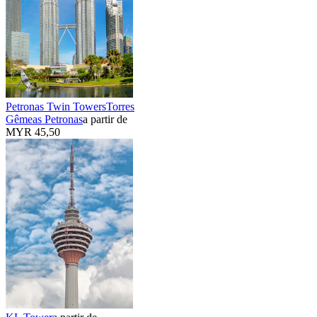
Petronas Twin TowersTorres
Gêmeas Petronas
a partir de
MYR 45,50