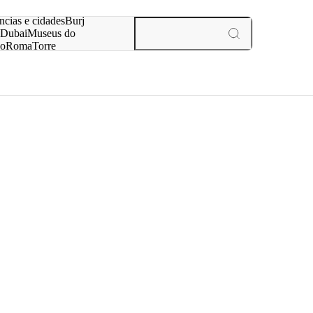
ar
ncias e cidades
Burj
Dubai
Museus do
no
Roma
Torre
aris
experiências e cidades