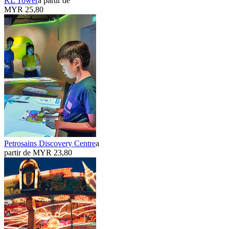
KL Tower
a partir de
MYR 25,80
Petrosains Discovery Centre
a
partir de MYR 23,80