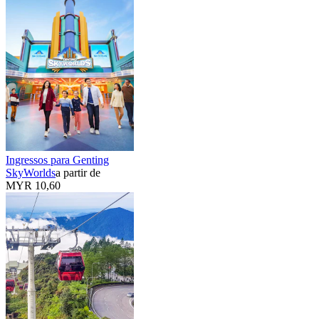
Ingressos para Genting
SkyWorlds
a partir de
MYR 10,60