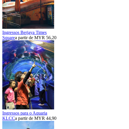
Ingressos Berjaya Times
Square
a partir de MYR 56,20
Ingressos para o Aquaria
KLCC
a partir de MYR 44,90