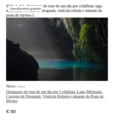
Slide 1 of 1, destaques do tour de um dia por cefalônia: lago
Cancelamento gratuito
melissani, caverna de drogarati, vinícola robola e mirante da
praia de myrtos-1
Novo
Tours
Destaques do tour de um dia por Cefalônia: Lago Melissani, 
Caverna de Drogarati, Vinícola Robola e mirante da Praia de 
Myrtos
€ 50