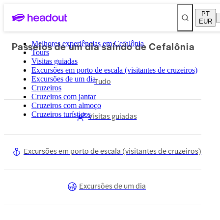
PT
EUR
Passeios de um dia saindo de Cefalônia
Melhores experiências em Cefalônia
Tours
Visitas guiadas
Excursões em porto de escala (visitantes de cruzeiros)
Excursões de um dia
Tudo
Cruzeiros
Cruzeiros com jantar
Cruzeiros com almoço
Cruzeiros turísticos
Visitas guiadas
Excursões em porto de escala (visitantes de cruzeiros)
Excursões de um dia