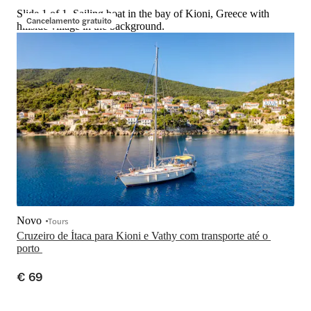
Slide 1 of 1, Sailing boat in the bay of Kioni, Greece with
Cancelamento gratuito
hillside village in the background.
Novo
Tours
Cruzeiro de Ítaca para Kioni e Vathy com transporte até o 
porto 
€ 69