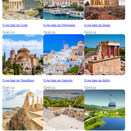
O que fazer em Corfu
O que fazer em Peloponeso
O que fazer em Atenas
Grécia
Grécia
Grécia
O que fazer em Tessalônica
O que fazer em Santorini
O que fazer em Iráclio
Grécia
Grécia
Grécia