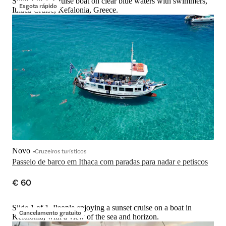
Slide 1 of 1, Cruise boat on clear blue waters with swimmers,
Esgota rápido
Ithaca Cruise, Kefalonia, Greece.
Novo
Cruzeiros turísticos
Passeio de barco em Ithaca com paradas para nadar e petiscos
€ 60
Slide 1 of 1, People enjoying a sunset cruise on a boat in
Cancelamento gratuito
Kefalonia, with a view of the sea and horizon.