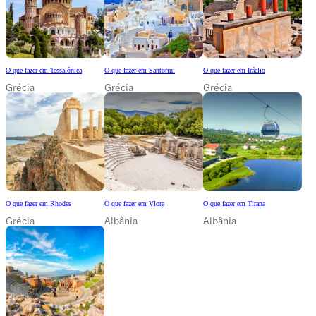
O que fazer em Tessalônica
O que fazer em Santorini
O que fazer em Iráclio
Grécia
Grécia
Grécia
O que fazer em Rhodes
O que fazer em Vlore
O que fazer em Tirana
Grécia
Albânia
Albânia