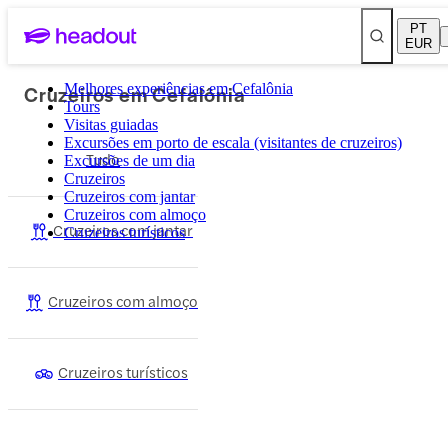
PT
EUR
Cruzeiros em Cefalônia
Melhores experiências em Cefalônia
Tours
Visitas guiadas
Excursões em porto de escala (visitantes de cruzeiros)
Tudo
Excursões de um dia
Cruzeiros
Cruzeiros com jantar
Cruzeiros com almoço
Cruzeiros com jantar
Cruzeiros turísticos
Cruzeiros com almoço
Cruzeiros turísticos