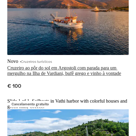
Novo
Cruzeiros turísticos
Cruzeiro ao pôr do sol em Argostoli com parada para um 
mergulho na Ilha de Vardiani, bufê grego e vinho à vontade
€ 100
Slide 1 of 1, Sailboats in Vathi harbor with colorful houses and
Cancelamento gratuito
green hills, Greece.