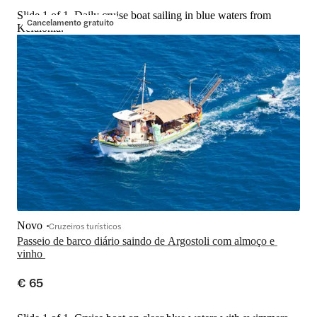
Slide 1 of 1, Daily cruise boat sailing in blue waters from
Cancelamento gratuito
Kefalonia.
Novo
Cruzeiros turísticos
Passeio de barco diário saindo de Argostoli com almoço e 
vinho 
€ 65