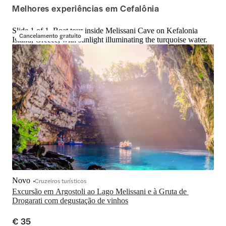
Melhores experiências em Cefalônia
Slide 1 of 1, Boat tour inside Melissani Cave on Kefalonia
Cancelamento gratuito
Island, Greece, with sunlight illuminating the turquoise water.
Novo
Cruzeiros turísticos
Excursão em Argostoli ao Lago Melissani e à Gruta de 
Drogarati com degustação de vinhos
€ 35