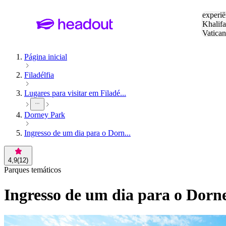
Pesquis
experiê
Khalifa
Vatica
Eiffel
P
Página inicial
Filadélfia
Lugares para visitar em Filadé...
Dorney Park
Ingresso de um dia para o Dorn...
4,9
(
12
)
Parques temáticos
Ingresso de um dia para o Dorn