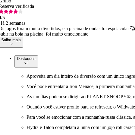
Grupo
Reserva verificada
4
/5
Há 2 semanas
Os jogos foram muito divertidos, e a piscina de ondas foi espetacular 
subir na boia na piscina, foi muito emocionante
Saiba mais
Destaques
Aproveita um dia inteiro de diversão com um único ingr
Você pode enfrentar a Iron Menace, a primeira montanha
As famílias podem se dirigir ao PLANET SNOOPY®, ond
Quando você estiver pronto para se refrescar, o Wildwate
Para você se emocionar com a montanha-russa clássica, a 
Hydra e Talon completam a linha com um jojo roll caracte