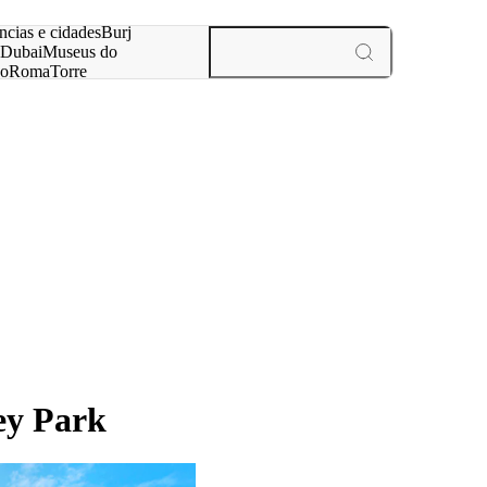
ar
ncias e cidades
Burj
Dubai
Museus do
no
Roma
Torre
aris
experiências e cidades
ey Park