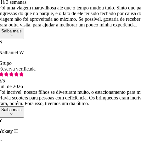
Há 3 semanas
Foi uma viagem maravilhosa até que o tempo mudou tudo. Sinto que pa
ingressos do que no parque, e o fato de ele ter sido fechado por causa 
viagem não foi aproveitada ao máximo. Se possível, gostaria de recebe
para outra visita, para ajudar a melhorar um pouco minha experiência.
Saiba mais
N
Nathaniel W
Grupo
Reserva verificada
5
/5
Jul. de 2026
Foi incrível, nossos filhos se divertiram muito, o estacionamento para 
Havia scooters para pessoas com deficiência. Os brinquedos eram incr
cara, porém. Fora isso, tivemos um dia ótimo.
Saiba mais
Y
Yokaty H