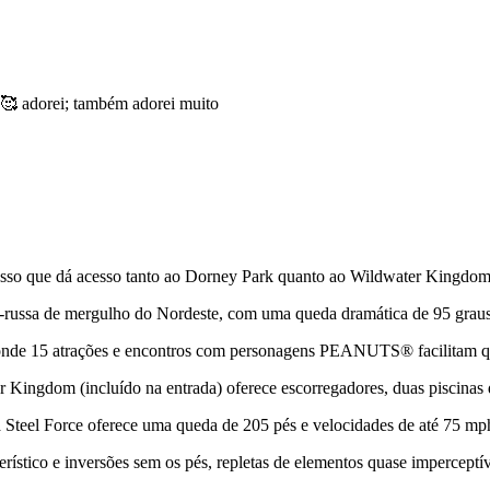
🥰🥰 adorei; também adorei muito
esso que dá acesso tanto ao Dorney Park quanto ao Wildwater Kingdom, 
-russa de mergulho do Nordeste, com uma queda dramática de 95 graus
e 15 atrações e encontros com personagens PEANUTS® facilitam que
r Kingdom (incluído na entrada) oferece escorregadores, duas piscinas d
Steel Force oferece uma queda de 205 pés e velocidades de até 75 mph 
rístico e inversões sem os pés, repletas de elementos quase imperceptív