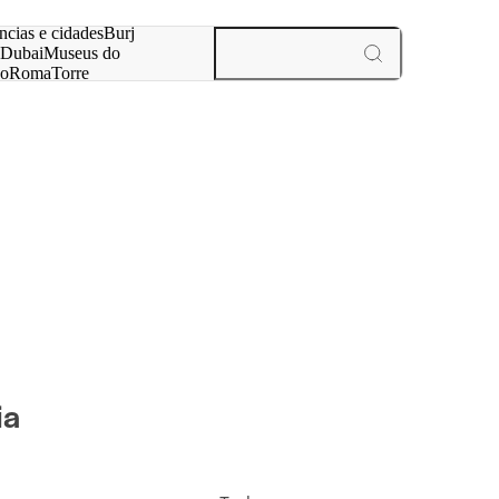
ar
ncias e cidades
Burj
Dubai
Museus do
no
Roma
Torre
aris
experiências e cidades
ia