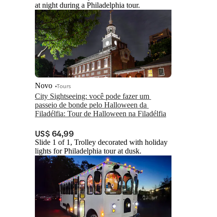
at night during a Philadelphia tour.
Novo
Tours
City Sightseeing: você pode fazer um 
passeio de bonde pelo Halloween da 
Filadélfia: Tour de Halloween na Filadélfia
US$ 64,99
Slide 1 of 1, Trolley decorated with holiday
lights for Philadelphia tour at dusk.