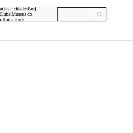
ar
ncias e cidades
Burj
Dubai
Museus do
no
Roma
Torre
aris
experiências e cidades