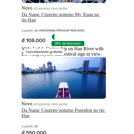
Novo
Cruzeiros com jantar
Da Nang: Cruzeiro noturno My Xuan no 
rio Han
a partir de
ORIGINAL PRICE
₫ 150.000
₫ 108.000
28% de desconto
Slide 1 of 1, Cruise ship on Han River with
Cancelamento gratuito
Da Nang skyline and festival sign in view.
Novo
Cruzeiros com jantar
Da Nang: Cruzeiro noturno Poseidon no rio 
Han
a partir de
₫ 550.000