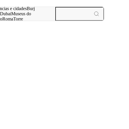
ar
ncias e cidades
Burj
Dubai
Museus do
no
Roma
Torre
aris
experiências e cidades