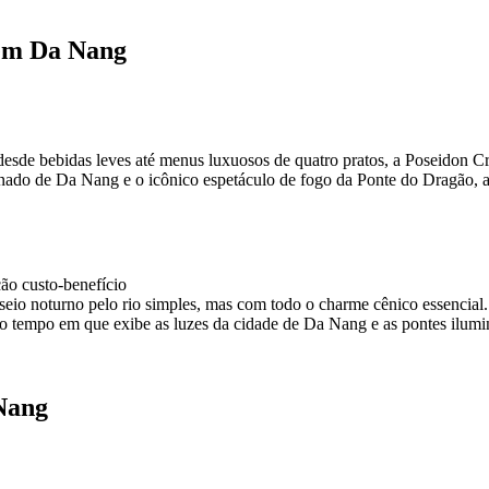
 em Da Nang
esde bebidas leves até menus luxuosos de quatro pratos, a Poseidon C
minado de Da Nang e o icônico espetáculo de fogo da Ponte do Dragão,
ão custo-benefício
o noturno pelo rio simples, mas com todo o charme cênico essencial. 
o tempo em que exibe as luzes da cidade de Da Nang e as pontes ilumin
Nang