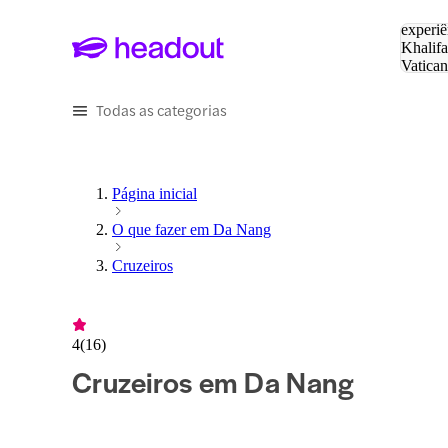
Pesquis
experiê
Khalifa
Vatica
Eiffel
P
Todas as categorias
Página inicial
O que fazer em Da Nang
Cruzeiros
4
(
16
)
Cruzeiros em Da Nang