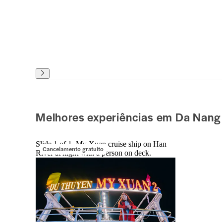
Melhores experiências em Da Nang
Slide 1 of 1, My Xuan cruise ship on Han
Cancelamento gratuito
River at night with a person on deck.