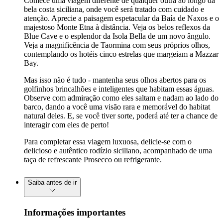
Comece uma viagem diferente de qualquer outra ao longo da
bela costa siciliana, onde você será tratado com cuidado e
atenção. Aprecie a paisagem espetacular da Baía de Naxos e o
majestoso Monte Etna à distância. Veja os belos reflexos da
Blue Cave e o esplendor da Isola Bella de um novo ângulo.
Veja a magnificência de Taormina com seus próprios olhos,
contemplando os hotéis cinco estrelas que margeiam a Mazzar
Bay.
Mas isso não é tudo - mantenha seus olhos abertos para os
golfinhos brincalhões e inteligentes que habitam essas águas.
Observe com admiração como eles saltam e nadam ao lado do
barco, dando a você uma visão rara e memorável do habitat
natural deles. E, se você tiver sorte, poderá até ter a chance de
interagir com eles de perto!
Para completar essa viagem luxuosa, delicie-se com o
delicioso e autêntico rodízio siciliano, acompanhado de uma
taça de refrescante Prosecco ou refrigerante.
Saiba antes de ir
Informações importantes