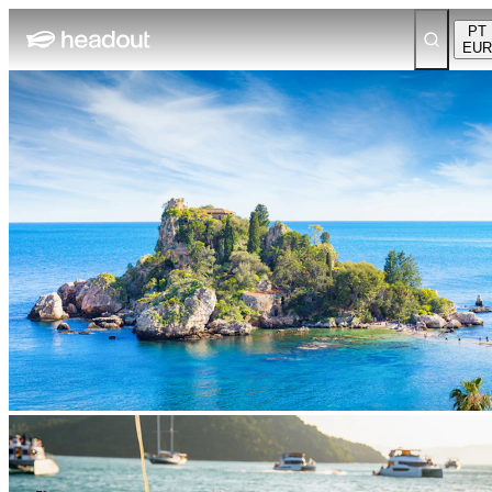
PT
EUR