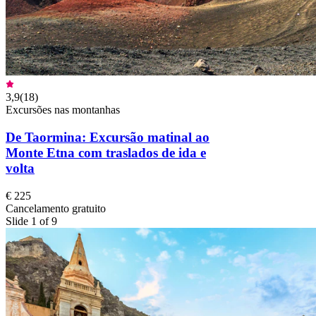
3,9
(
18
)
Excursões nas montanhas
De Taormina: Excursão matinal ao
Monte Etna com traslados de ida e
volta
€ 225
Cancelamento gratuito
Slide 1 of 9