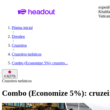
Pesquis
experiê
Khalifa
Vatica
Eiffel
P
Página inicial
Dresden
Cruzeiros
Cruzeiros turísticos
Combo (Economize 5%): cruzeiro...
4,6
(
270
)
Cruzeiros turísticos
Combo (Economize 5%): cruzeiro