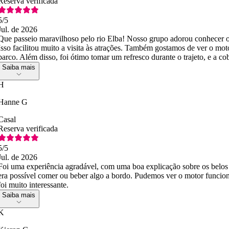
Reserva verificada
5
/5
Jul. de 2026
Que passeio maravilhoso pelo rio Elba! Nosso grupo adorou conhecer os 
Isso facilitou muito a visita às atrações. Também gostamos de ver o mo
barco. Além disso, foi ótimo tomar um refresco durante o trajeto, e a c
Saiba mais
H
Hanne G
Casal
Reserva verificada
5
/5
Jul. de 2026
Foi uma experiência agradável, com uma boa explicação sobre os belos 
era possível comer ou beber algo a bordo. Pudemos ver o motor funcio
foi muito interessante.
Saiba mais
K