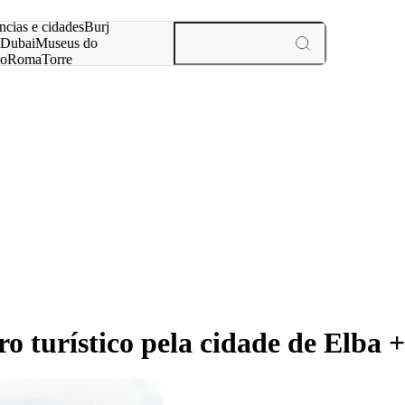
ar
ncias e cidades
Burj
Dubai
Museus do
no
Roma
Torre
aris
experiências e cidades
 turístico pela cidade de Elba 