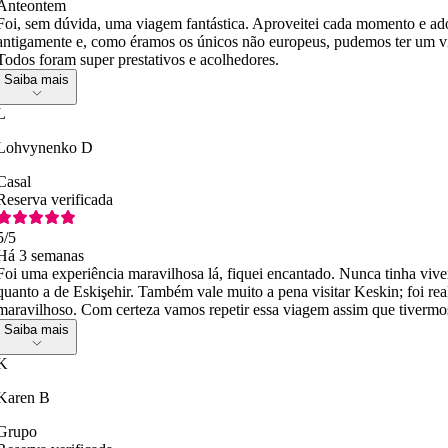
Anteontem
Foi, sem dúvida, uma viagem fantástica. Aproveitei cada momento e ado
antigamente e, como éramos os únicos não europeus, pudemos ter um 
Todos foram super prestativos e acolhedores.
Saiba mais
L
Lohvynenko D
Casal
Reserva verificada
5
/5
Há 3 semanas
Foi uma experiência maravilhosa lá, fiquei encantado. Nunca tinha vive
quanto a de Eskişehir. Também vale muito a pena visitar Keskin; foi re
maravilhoso. Com certeza vamos repetir essa viagem assim que tivermo
Saiba mais
K
Karen B
Grupo