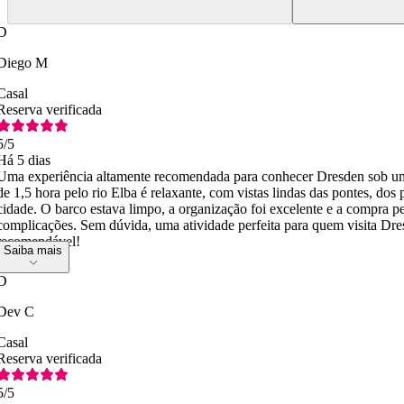
D
Diego M
Casal
Reserva verificada
5
/5
Há 5 dias
Uma experiência altamente recomendada para conhecer Dresden sob uma
de 1,5 hora pelo rio Elba é relaxante, com vistas lindas das pontes, dos
cidade. O barco estava limpo, a organização foi excelente e a compra p
complicações. Sem dúvida, uma atividade perfeita para quem visita Dre
recomendável!
Saiba mais
D
Dev C
Casal
Reserva verificada
5
/5