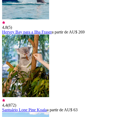
4,8
(
5
)
Hervey Bay para a Ilha Fraser
a partir de AU$ 269
4,4
(
872
)
Santuário Lone Pine Koala
a partir de AU$ 63