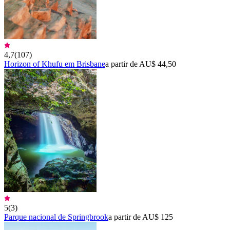
4,7
(
107
)
Horizon of Khufu em Brisbane
a partir de AU$ 44,50
5
(
3
)
Parque nacional de Springbrook
a partir de AU$ 125