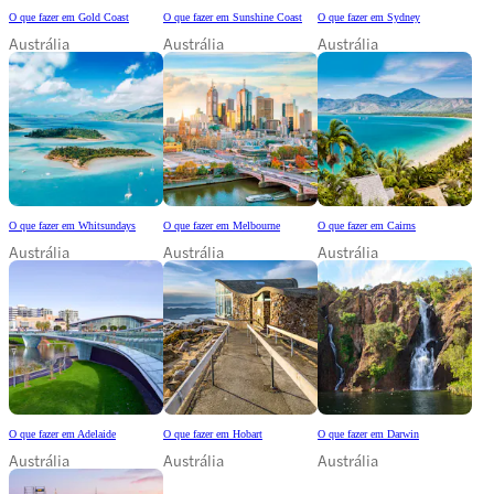
O que fazer em Gold Coast
O que fazer em Sunshine Coast
O que fazer em Sydney
Austrália
Austrália
Austrália
O que fazer em Whitsundays
O que fazer em Melbourne
O que fazer em Cairns
Austrália
Austrália
Austrália
O que fazer em Adelaide
O que fazer em Hobart
O que fazer em Darwin
Austrália
Austrália
Austrália