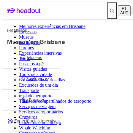
PT
AUD
Melhores experiências em Brisbane
INGRESSOS
Ingressos
Museus
Museus em Brisbane
Zoológicos
Parques
Experiências imersivas
Museus
Tours
Passeios a pé
Visitas guiadas
Tours pela cidade
Zoológicos
Excursões de vários dias
Excursões de um dia
Transporte
traslado aeroporto
Parques
Traslados compartilhados do aeroporto
Serviços de viagem
Serviços aeroportuários
Cruzeiros
Experiências imersivas
Cruzeiros com almoço
Whale Watching