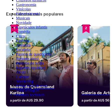
Cruzeiros turísticos
Gastronomia
Vinícolas
Experiências mais populares
Entretenimento
Musicais
Novidade
Espetáculos infantis
1
2
Comédia
Circo
Fantasia
Aventura
Escalada
Passeio de quadriciclo
Turismo aéreo
Passeios de balão
Esportes aquáticos
Jet ski
Caiaque
Snorkeling
Museu de Queensland
Férias perto de casa
Vida selvagem
Kurilpa
Galeria de Art
Parques nacionais
a partir de
AU$ 29.90
a partir de
AU$ 56